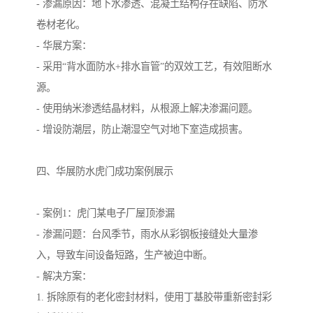
- 渗漏原因：地下水渗透、混凝土结构存在缺陷、防水
卷材老化。
- 华展方案：
- 采用“背水面防水+排水盲管”的双效工艺，有效阻断水
源。
- 使用纳米渗透结晶材料，从根源上解决渗漏问题。
- 增设防潮层，防止潮湿空气对地下室造成损害。
四、华展防水虎门成功案例展示
- 案例1：虎门某电子厂屋顶渗漏
- 渗漏问题：台风季节，雨水从彩钢板接缝处大量渗
入，导致车间设备短路，生产被迫中断。
- 解决方案：
1. 拆除原有的老化密封材料，使用丁基胶带重新密封彩