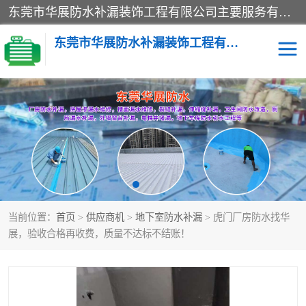
东莞市华展防水补漏装饰工程有限公司主要服务有：东莞防水补漏，东莞厂房防水补漏，东莞房屋渗漏水维修，楼面漏水维修，裂缝补漏，伸缩缝补漏，卫生间防水改造，厕所漏水补漏，外墙窗台补漏，电梯井堵漏，地下车库防水引水工程等
东莞市华展防水补漏装饰工程有限公司
楼面防水补漏
外墙防水补漏
阳台卫生间防水补漏
地下室防水补漏
金属房搭建及补漏
当前位置：
首页
>
供应商机
>
地下室防水补漏
> 虎门厂房防水找华
展，验收合格再收费，质量不达标不结账！