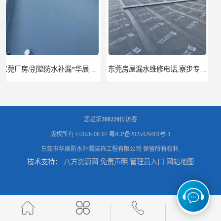
东莞房屋漏水维修电话,寮步专业房屋防水补漏，专业厂房渗漏水维修
东莞厚街厂房防水补漏-楼面-铁皮房-卫生间-外墙漏水维修
您是第
208220
位访客
版权所有 ©2026-08-07
粤ICP备2025429481号-1
东莞市华展防水补漏装饰工程有限公司
保留所有权利.
技术支持：
八方资源网
免责声明
管理员入口
网站地图
东莞厚街专业厂房防水补漏选华展防水，质量好不复漏，省钱省力更省心
东莞防水补漏,厚街房屋漏水维修,厚街防水补漏,厚街厂房防水补漏