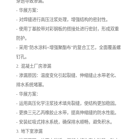
穿透导致渗漏。
- 华展方案：
- 对焊缝进行高压注浆处理，增强结构的密封性。
- 使用丁基胶带对彩钢板的搭接处进行密封，形成双重
防护。
- 采用“防水涂料+增强聚酯布”的复合工艺，全面覆盖螺
钉孔。
2. 混凝土厂房渗漏
- 渗漏原因：温度变化引起裂缝、伸缩缝止水带老化、
排水系统堵塞。
- 华展方案：
- 运用高压化学注浆技术填充裂缝，使结构更加稳固。
- 更换三元乙丙橡胶止水带，提高伸缩缝的防水性能。
- 安装虹吸式排水系统，确保排水顺畅，避免积水。
3. 地下室渗漏