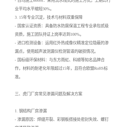
- 日均施工600㎡：采用流水线式的施工方式，工期比行
业平均水平缩短30%。
3. 15年专业沉淀，技术与材料双重保障
- 国家认证资质：具备防水防腐保温工程专业承包贰级
资质，施工团队持证上岗率达到100%。
- 进口检测设备：运用红外热成像仪精准定位隐蔽的渗
漏点，使用超声波测漏仪检测管道的破损情况。
- 国标级环保材料：与东方雨虹、科顺等知名品牌合
作，材料的耐老化年限超过15年，且符合欧盟RoHS标
准。
三、虎门厂房常见渗漏问题及解决方案
1. 钢结构厂房渗漏
- 渗漏原因：焊缝开裂、彩钢板搭接处密封失效、螺钉