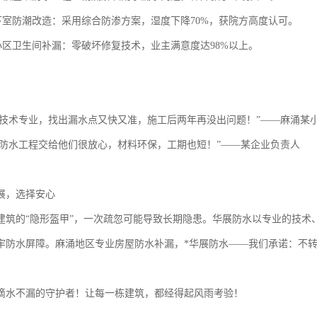
地下室防潮改造：采用综合防渗方案，湿度下降70%，获院方高度认可。
宅小区卫生间补漏：零破坏修复技术，业主满意度达98%以上。
：
师傅技术专业，找出漏水点又快又准，施工后两年再没出问题！”——麻涌
仓库防水工程交给他们很放心，材料环保，工期也短！”——某企业负责人
展，选择安心
建筑的“隐形盔甲”，一次疏忽可能导致长期隐患。华展防水以专业的技术
牢防水屏障。麻涌地区专业房屋防水补漏，*华展防水——我们承诺：不
滴水不漏的守护者！让每一栋建筑，都经得起风雨考验！