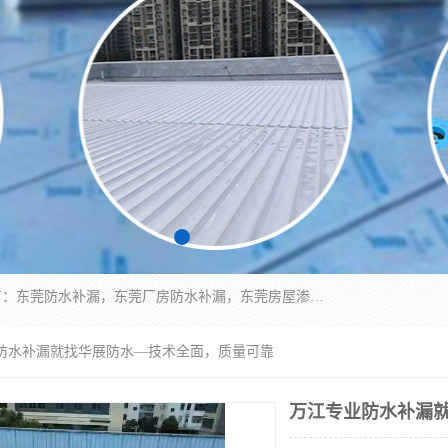
东莞市华展防水补漏装饰工程有限公司主要服务有：东莞防水补漏，东莞厂房防水补漏，东莞房屋渗漏水维修，楼面漏水维修，裂缝补漏，伸缩缝补漏，卫生间防水改造，厕所漏水补漏，外墙窗台补漏，电梯井堵漏，地下车库防水引水工程等
业防水补漏就找华展防水—技术全面，质量可靠
万江专业防水补漏