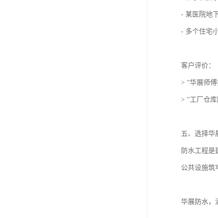
- 某医院
- 多个住
客户评价
> “华展
> “工厂
五、选择华
防水工程是
公共设施筑
华展防水，