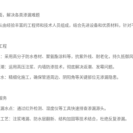
面，解决各类渗漏难题
队由经验丰富的工程师和技术人员组成，结合先进设备和优质材料，针对
水工程
水：采用高分子防水卷材、聚氨酯涂料等，抗紫外线、耐老化，持久抵御
防潮：运用高压注浆、内墙防渗技术，彻底解决返潮、发霉问题。
防水：精细化施工，确保管道周边、阴阳角等关键部位无渗漏隐患。
修服务
位漏水点：通过红外检测、湿度仪等工具快速排查渗漏源头。
复工艺：注浆堵漏、防水层翻新、结构加固等技术结合，杜绝反复渗漏。