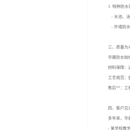
3. 特种防
- 水池、
- 外墙防
三、质量为
华展防水始
材料保障：
工艺规范：
售后**：
四、客户见
多年来，华
- 某学校