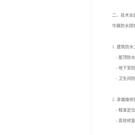
二、技术全
华展防水团
1. 建筑防
- 屋顶防
- 地下室
- 卫生间
2. 渗漏维
- 精准定
- 高效修