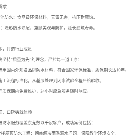
水需求
泳池防水：食品级环保材料，无毒无害，抗压耐腐蚀。
水：隐形防水涂层，兼顾美观与防护，延长建筑寿命。
本，打造行业成员
终坚持“质量为先”的理念，严控每一道工序：
选用国内外知名品牌防水材料，符合国家环保标准，质保期长达10年。
施工流程标准化，从基层处理到闭水试验全程严格验收。
工程质保期内免费维护，24小时应急服务随时响应。
证，口碑铸就信赖
展防水服务覆盖东莞数以千家客户，成功案例包括：
教学楼屋顶防水工程：彻底解决雨季漏水问题，保障教学环境安全。