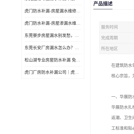
产品描述
虎门防水补漏-房屋漏水维修 免费上门提供方案 高效解决渗漏水问题
虎门防水补漏-房屋渗漏水维修 免费上门提供方案 验收合格再收费
服务时间
东莞寮步房屋漏水别发愁，华展防水为您解烦忧！
完成周期
东莞长安厂房漏水怎么办？华展防水24小时解决渗漏难题
所在地区
松山湖专业房屋防水补漏 免费上门看现场，快速提供可靠方案
在建筑防水
虎门厂房防水补漏公司｜虎门专修厂房渗漏水｜虎门楼面漏水补漏
核心宗旨，
一、华展防
华展防水扎
返潮、卫生
工标准和贴