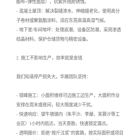
酯布+弹性面层），抗紫外线耐锈蚀。
- 混凝土屋顶：解决裂缝渗水、伸缩缝老化，使用高分
子卷材或聚氨酯涂料，适应东莞高温高湿气候。
- 地下室/车间地坪：处理返潮、设备区防潮，采用渗透
结晶材料，保护仓储货物与精密设备。
2. 施工不影响生产，效率就是金钱
我们知道停产损失大，华展团队坚持：
- 错峰施工：小面积维修可边施工边生产，大面积作业
安排在周末或夜间，较大限度减少干扰。
- 快速响应：望牛墩镇内（朱平沙、李屋、芙蓉沙等工
业区）1小时内抵达，当天查勘，快速锁定漏点。
- 透明报价：拒绝“按斤注浆”的套路，按实际面积或项目