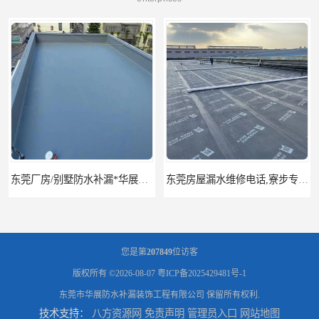
东莞厂房/别墅防水补漏*华展防水，技术全面、专业靠谱
东莞房屋漏水维修电话,寮步专业房屋防水补漏，专业厂房渗漏水维修
您是第
207849
位访客
版权所有 ©2026-08-07
粤ICP备2025429481号-1
东莞市华展防水补漏装饰工程有限公司
保留所有权利.
技术支持：
八方资源网
免责声明
管理员入口
网站地图