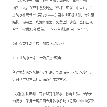
厂房漏水不是小事，轻则货物受潮报废，重则产线停工
损失巨大。在望牛墩及周边（洪梅、道滘、中堂），厂
房防水补漏请*华展防水——东莞本地正规注册，专注钢
结构、混凝土厂房漏水根治，免费上门勘察，签订正规
合同，提供3-5年质保，让企业主修得明白，生产**。
为什么望牛墩厂房主都选华展防水？
1. 工业防水专家，专治厂房“顽疾”
普通家装防水队搞不定厂房。华展深耕工业防水多年，
针对望牛墩常见厂房痛点有成熟方案：
- 彩钢瓦/铁皮棚：专治铆钉孔渗水、板缝开裂、屋脊天
沟漏水，采用金属屋面专用防水系统（防腐底漆+增强聚