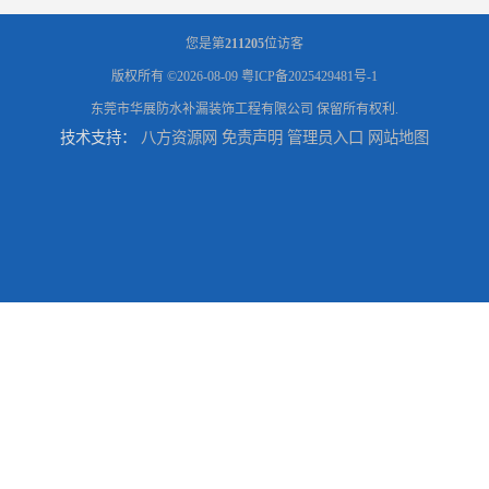
您是第
211205
位访客
版权所有 ©2026-08-09
粤ICP备2025429481号-1
东莞市华展防水补漏装饰工程有限公司
保留所有权利.
技术支持：
八方资源网
免责声明
管理员入口
网站地图
东莞厚街厂房防水补漏-楼面-铁皮房-卫生间-外墙漏水维修
东莞厚街专业厂房防水补漏选华展防水，质量好不复漏，省钱省力更省心
东莞防水补漏,厚街房屋漏水维修,厚街防水补漏,厚街厂房防水补漏
东莞大岭山防水补漏,大岭山厂房防水补漏,大岭山房屋漏水补漏