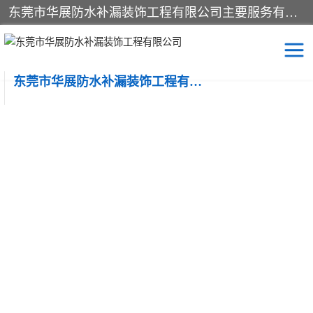
东莞市华展防水补漏装饰工程有限公司主要服务有：东莞防水补漏，东莞厂房防水补漏，东莞房屋渗漏水维修，楼面漏水维修，裂缝补漏，伸缩缝补漏，卫生间防水改造，厕所漏水补漏，外墙窗台补漏，电梯井堵漏，地下车库防水引水工程等
东莞市华展防水补漏装饰工程有限公司