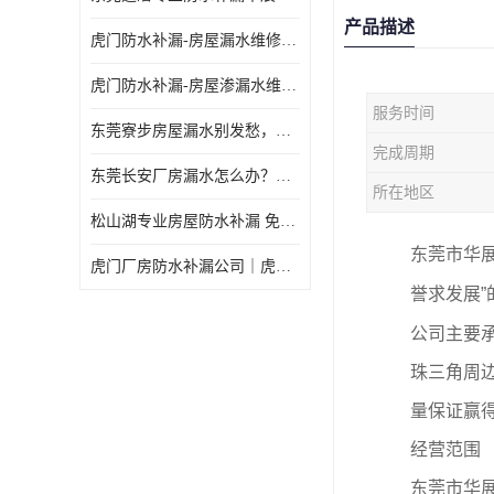
产品描述
虎门防水补漏-房屋漏水维修 免费上门提供方案 高效解决渗漏水问题
虎门防水补漏-房屋渗漏水维修 免费上门提供方案 验收合格再收费
服务时间
东莞寮步房屋漏水别发愁，华展防水为您解烦忧！
完成周期
东莞长安厂房漏水怎么办？华展防水24小时解决渗漏难题
所在地区
松山湖专业房屋防水补漏 免费上门看现场，快速提供可靠方案
东莞市华
虎门厂房防水补漏公司｜虎门专修厂房渗漏水｜虎门楼面漏水补漏
誉求发展
公司主要
珠三角周
量保证赢得
经营范围
东莞市华