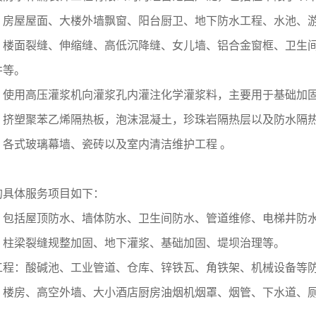
：房屋屋面、大楼外墙飘窗、阳台厨卫、地下防水工程、水池、
：楼面裂缝、伸缩缝、高低沉降缝、女儿墙、铝合金窗框、卫生
井等。
：使用高压灌浆机向灌浆孔内灌注化学灌浆料，主要用于基础加
：挤塑聚苯乙烯隔热板，泡沫混凝土，珍珠岩隔热层以及防水隔
：各式玻璃幕墙、瓷砖以及室内清洁维护工程 。
的具体服务项目如下：
：包括屋顶防水、墙体防水、卫生间防水、管道维修、电梯井防
：柱梁裂缝规整加固、地下灌浆、基础加固、堤坝治理等。
工程：酸碱池、工业管道、仓库、锌铁瓦、角铁架、机械设备等
：楼房、高空外墙、大小酒店厨房油烟机烟罩、烟管、下水道、