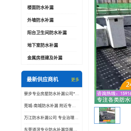
楼面防水补漏
外墙防水补漏
阳台卫生间防水补漏
地下室防水补漏
金属房搭建及补漏
最新供应商机
更多
寮步专业房屋防水补漏公司*华展防水，值得信赖的选择
莞城-南城防水补漏 附近专修房屋漏水 免费上门看现场 修不好不收费
万江防水补漏公司 专业治理各项建筑物渗漏水 精准选材 快速止水
东莞道滘专业防水补漏华展防水更专业，及时高效，五年质保