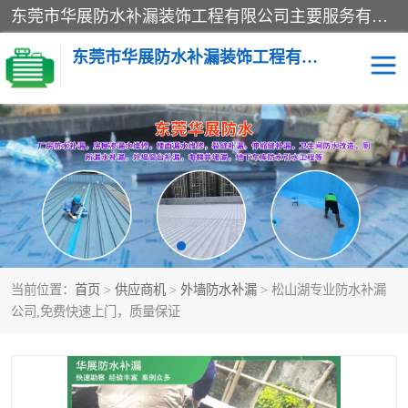
东莞市华展防水补漏装饰工程有限公司主要服务有：东莞防水补漏，东莞厂房防水补漏，东莞房屋渗漏水维修，楼面漏水维修，裂缝补漏，伸缩缝补漏，卫生间防水改造，厕所漏水补漏，外墙窗台补漏，电梯井堵漏，地下车库防水引水工程等
东莞市华展防水补漏装饰工程有限公司
楼面防水补漏
外墙防水补漏
阳台卫生间防水补漏
地下室防水补漏
金属房搭建及补漏
当前位置：
首页
>
供应商机
>
外墙防水补漏
> 松山湖专业防水补漏
公司,免费快速上门，质量保证