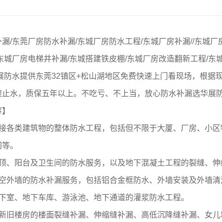
漏/东莞厂房防水补漏/东城厂房防水工程/东城厂房补漏//东城厂
东城厂房电梯井补漏/东城搭建铁皮棚/东城厂房改造翻新工程/东
展防水提供东莞32镇区+松山湖地区免费快速上门看现场，根据
速止水，质保五年以上。不吃亏、不上当，放心防水补漏选华展
容】
承接各类建筑物的整体防水工程，包括但不限于大厦、厂房、小区
间等。
屋顶、阳台及卫生间的防水服务，以及地下混凝土工程的裂缝、伸
高空外墙的防水补漏服务，包括铝合金框防水、外墙安装及外墙清
地下室、地下车库、游泳池、地下通道的灌浆防水工程。
于新旧楼房的楼面裂缝补漏、伸缩缝补漏、高低沉降缝补漏、女儿