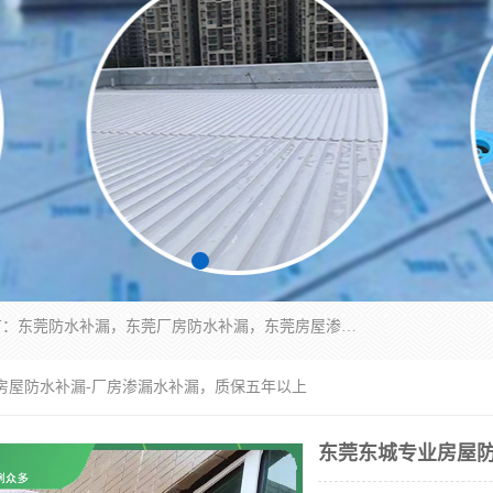
东莞市华展防水补漏装饰工程有限公司主要服务有：东莞防水补漏，东莞厂房防水补漏，东莞房屋渗漏水维修，楼面漏水维修，裂缝补漏，伸缩缝补漏，卫生间防水改造，厕所漏水补漏，外墙窗台补漏，电梯井堵漏，地下车库防水引水工程等
业房屋防水补漏-厂房渗漏水补漏，质保五年以上
东莞东城专业房屋防