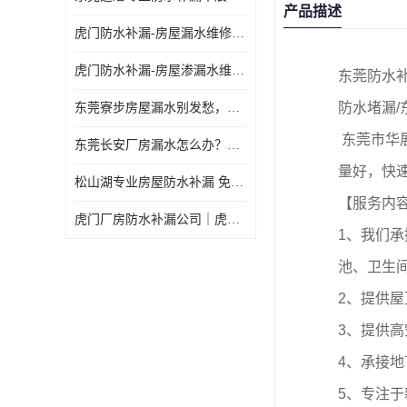
产品描述
虎门防水补漏-房屋漏水维修 免费上门提供方案 高效解决渗漏水问题
虎门防水补漏-房屋渗漏水维修 免费上门提供方案 验收合格再收费
东莞防水补
防水堵漏/
东莞寮步房屋漏水别发愁，华展防水为您解烦忧！
东莞市华
东莞长安厂房漏水怎么办？华展防水24小时解决渗漏难题
量好，快
松山湖专业房屋防水补漏 免费上门看现场，快速提供可靠方案
【服务内
虎门厂房防水补漏公司｜虎门专修厂房渗漏水｜虎门楼面漏水补漏
1、我们
池、卫生
2、提供
3、提供
4、承接
5、专注