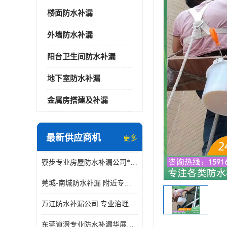
楼面防水补漏
外墙防水补漏
阳台卫生间防水补漏
地下室防水补漏
金属房搭建及补漏
最新供应商机
更多
寮步专业房屋防水补漏公司*华展防水，值得信赖的选择
莞城-南城防水补漏 附近专修房屋漏水 免费上门看现场 修不好不收费
万江防水补漏公司 专业治理各项建筑物渗漏水 精准选材 快速止水
东莞道滘专业防水补漏华展防水更专业，及时高效，五年质保