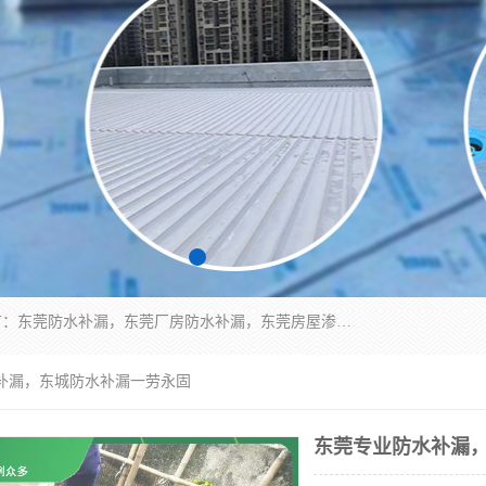
东莞市华展防水补漏装饰工程有限公司主要服务有：东莞防水补漏，东莞厂房防水补漏，东莞房屋渗漏水维修，楼面漏水维修，裂缝补漏，伸缩缝补漏，卫生间防水改造，厕所漏水补漏，外墙窗台补漏，电梯井堵漏，地下车库防水引水工程等
水补漏，东城防水补漏一劳永固
东莞专业防水补漏