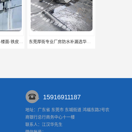
东莞厚街专业厂房防水补漏选华展防水，质量好不复漏，省钱省力更省心
东莞防水补漏,厚街房屋漏水维修,厚街防水补漏,厚街厂房防水补漏
15916911187
地址：广东省 东莞市 东城街道 鸿福东路2号农
商银行总行商务中心十一楼
东莞沙田房屋渗漏水补漏 沙田专业厂房防水补漏
虎门专业防水补漏，专修房屋渗漏水，专业厂房防水补漏
联系人：江汉华
先生
微信帐号：