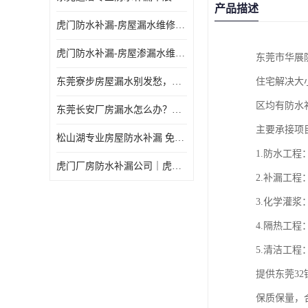
产品描述
虎门防水补漏-房屋漏水维修 免费上门提供方案 高效解决渗漏水问题
虎门防水补漏-房屋渗漏水维修 免费上门提供方案 验收合格再收费
东莞市华展
东莞寮步房屋漏水别发愁，华展防水为您解烦忧！
住宅解决大
区均有防水
东莞长安厂房漏水怎么办？华展防水24小时解决渗漏难题
主要承接项
松山湖专业房屋防水补漏 免费上门看现场，快速提供可靠方案
1.防水工
虎门厂房防水补漏公司｜虎门专修厂房渗漏水｜虎门楼面漏水补漏
2.补漏工
3.化学灌
4.隔热工
5.清洁工
提供东莞3
保质保量，