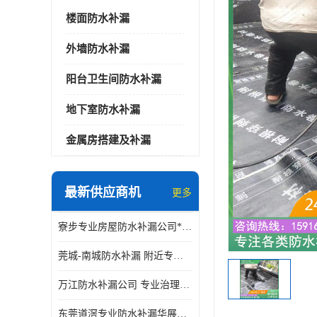
楼面防水补漏
外墙防水补漏
阳台卫生间防水补漏
地下室防水补漏
金属房搭建及补漏
最新供应商机
更多
寮步专业房屋防水补漏公司*华展防水，值得信赖的选择
莞城-南城防水补漏 附近专修房屋漏水 免费上门看现场 修不好不收费
万江防水补漏公司 专业治理各项建筑物渗漏水 精准选材 快速止水
东莞道滘专业防水补漏华展防水更专业，及时高效，五年质保