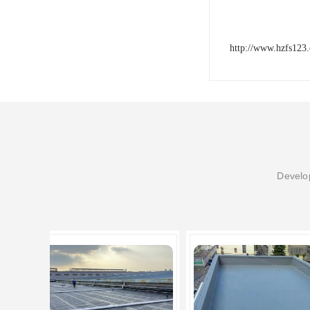
http://www.hzfs123
Develop