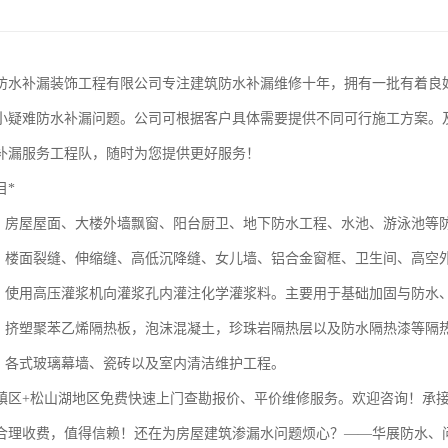
防水补漏装饰工程有限公司专注建筑防水补漏维修十年，拥有一批有着良
小疑难防水补漏问题。公司可根据客户具体需要提供不同可行施工方案。
补漏服务工程队，随时为您提供更好服务！
目*
程：房屋屋面、大楼外墙飘窗、阳台厨卫、地下防水工程、水池、游泳池等
程：楼面裂缝、伸缩缝、高低沉降缝、女儿墙、铝合金窗框、卫生间、高空
浆：使用高压灌浆机向灌浆孔内灌注化学灌浆料。主要用于基础加固与防水
程：挤塑聚苯乙烯隔热板，泡沫混凝土，珍珠岩隔热层以及防水隔热漆等隔
程：各式玻璃幕墙、瓷砖以及室内清洁维护工程。
2镇区+松山湖地区免费快速上门查勘报价、平价维修服务。欢迎咨询！承
合理收费，值得信赖！还在为房屋建筑渗漏水问题烦心？——华展防水、