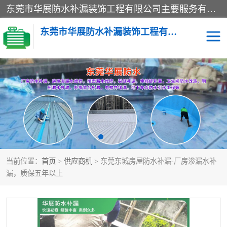
东莞市华展防水补漏装饰工程有限公司主要服务有：东莞防水补漏，东莞厂房防水补漏，东莞房屋渗漏水维修，楼面漏水维修，裂缝补漏，伸缩缝补漏，卫生间防水改造，厕所漏水补漏，外墙窗台补漏，电梯井堵漏，地下车库防水引水工程等
东莞市华展防水补漏装饰工程有限公司
楼面防水补漏
外墙防水补漏
阳台卫生间防水补漏
地下室防水补漏
金属房搭建及补漏
当前位置：
首页
>
供应商机
> 东莞东城房屋防水补漏-厂房渗漏水补
漏，质保五年以上