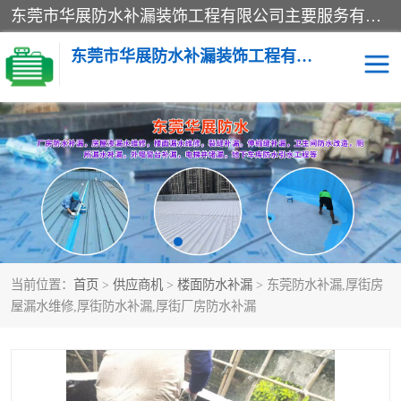
东莞市华展防水补漏装饰工程有限公司主要服务有：东莞防水补漏，东莞厂房防水补漏，东莞房屋渗漏水维修，楼面漏水维修，裂缝补漏，伸缩缝补漏，卫生间防水改造，厕所漏水补漏，外墙窗台补漏，电梯井堵漏，地下车库防水引水工程等
东莞市华展防水补漏装饰工程有限公司
楼面防水补漏
外墙防水补漏
阳台卫生间防水补漏
地下室防水补漏
金属房搭建及补漏
当前位置：
首页
>
供应商机
>
楼面防水补漏
> 东莞防水补漏,厚街房
屋漏水维修,厚街防水补漏,厚街厂房防水补漏