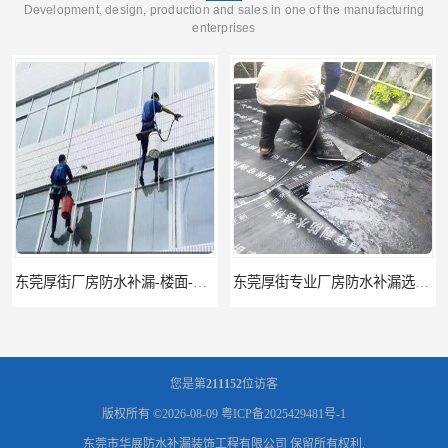
Development, design, production and sales in one of the manufacturing
enterprises
东莞厚街厂房防水补漏-楼面-铁皮房-卫生间-外墙漏水维修
东莞厚街专业厂房防水补漏选华展防水，质量好不复漏，省钱省力更省心
您是第
211152
位访客
版权所有 ©2026-08-09
粤ICP备2025429481号-1
东莞市华展防水补漏装饰工程有限公司
保留所有权利.