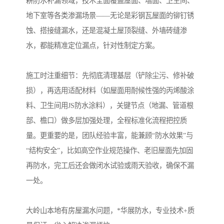
耕防水补漏领域，技术全面覆盖屋面、墙面、卫生间、
地下室等各类渗漏场景——无论是彩钢瓦屋面的铆钉锈
蚀、搭接缝漏水，还是混凝土屋顶裂缝、外墙砖缝渗
水，都能精准定位漏点，针对性制定方案。
施工时注重细节：先彻底清理基层（铲除尘污、修补破
损），再选用适配材料（如屋面用耐候性强的丙烯酸涂
料、卫生间用JS防水涂料），关键节点（地漏、管道根
部、檐口）做多层加强处理，全程标准化流程把控质
量。更重要的是，团队经验丰富，能兼顾“防水效果”与
“结构安全”，比如高空作业规范操作、老旧屋面先加固
再防水，完工后还会做闭水试验或雨天验收，确保不漏
一处。
大岭山本地有房屋漏水问题，*华展防水，专业技术+质