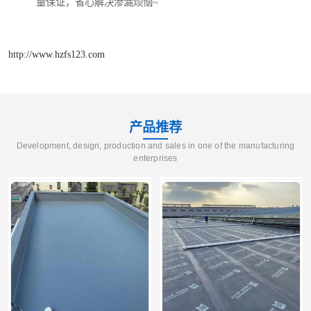
量保证，省心解决渗漏烦恼~
http://www.hzfs123.com
产品推荐
Development, design, production and sales in one of the manufacturing
enterprises