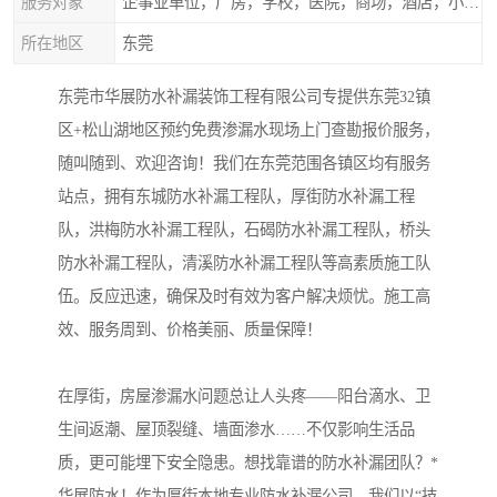
服务对象
企事业单位，厂房，学校，医院，商场，酒店，小区物业，商家居民住户等
所在地区
东莞
东莞市华展防水补漏装饰工程有限公司专提供东莞32镇
区+松山湖地区预约免费渗漏水现场上门查勘报价服务，
随叫随到、欢迎咨询！我们在东莞范围各镇区均有服务
站点，拥有东城防水补漏工程队，厚街防水补漏工程
队，洪梅防水补漏工程队，石碣防水补漏工程队，桥头
防水补漏工程队，清溪防水补漏工程队等高素质施工队
伍。反应迅速，确保及时有效为客户解决烦忧。施工高
效、服务周到、价格美丽、质量保障！
在厚街，房屋渗漏水问题总让人头疼——阳台滴水、卫
生间返潮、屋顶裂缝、墙面渗水……不仅影响生活品
质，更可能埋下安全隐患。想找靠谱的防水补漏团队？*
华展防水！作为厚街本地专业防水补漏公司，我们以“技