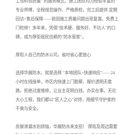
工包料包质量” 的服务模式，施工团队均为经验丰富的
专业师傅，全程规范操作、严格质检，完工后提供 定期
回访+售后保障——若因施工质量问题出现复漏，免费上
门检修！多年来，凭借“技术硬、服务好、不坑人”的口
碑，成为厚街居民信赖的“防水管家”。
厚街人自己的防水公司，省时省心更放心
选择华展防水，就是选择 “本地团队+快速响应”——24
小时在线接单，市区内快速上门勘察，报价透明无套
路，拒绝过度维修，让业主花明白钱，办实在事。无论
大小工程，我们都以“匠人之心”对待，用细节守护家的
干爽与安全。
房屋渗漏水别烦恼，华展防水来支招！ 厚街及周边需要