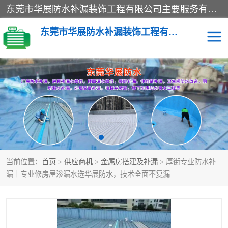
东莞市华展防水补漏装饰工程有限公司主要服务有：东莞防水补漏，东莞厂房防水补漏，东莞房屋渗漏水维修，楼面漏水维修，裂缝补漏，伸缩缝补漏，卫生间防水改造，厕所漏水补漏，外墙窗台补漏，电梯井堵漏，地下车库防水引水工程等
东莞市华展防水补漏装饰工程有限公司
楼面防水补漏
外墙防水补漏
阳台卫生间防水补漏
地下室防水补漏
金属房搭建及补漏
当前位置：
首页
>
供应商机
>
金属房搭建及补漏
> 厚街专业防水补
漏｜专业修房屋渗漏水选华展防水，技术全面不复漏