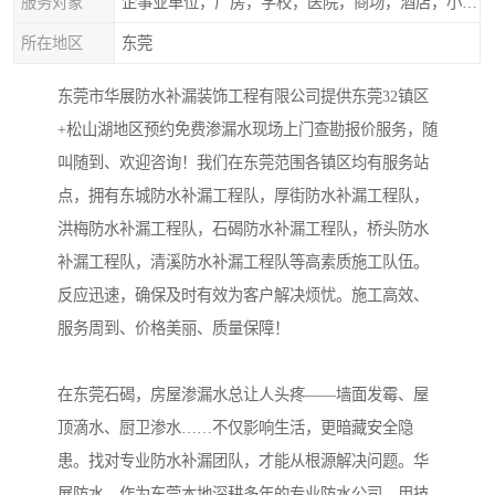
服务对象
企事业单位，厂房，学校，医院，商场，酒店，小区物业，商家居民住户等
所在地区
东莞
东莞市华展防水补漏装饰工程有限公司提供东莞32镇区
+松山湖地区预约免费渗漏水现场上门查勘报价服务，随
叫随到、欢迎咨询！我们在东莞范围各镇区均有服务站
点，拥有东城防水补漏工程队，厚街防水补漏工程队，
洪梅防水补漏工程队，石碣防水补漏工程队，桥头防水
补漏工程队，清溪防水补漏工程队等高素质施工队伍。
反应迅速，确保及时有效为客户解决烦忧。施工高效、
服务周到、价格美丽、质量保障！
在东莞石碣，房屋渗漏水总让人头疼——墙面发霉、屋
顶滴水、厨卫渗水……不仅影响生活，更暗藏安全隐
患。找对专业防水补漏团队，才能从根源解决问题。华
展防水，作为东莞本地深耕多年的专业防水公司，用技