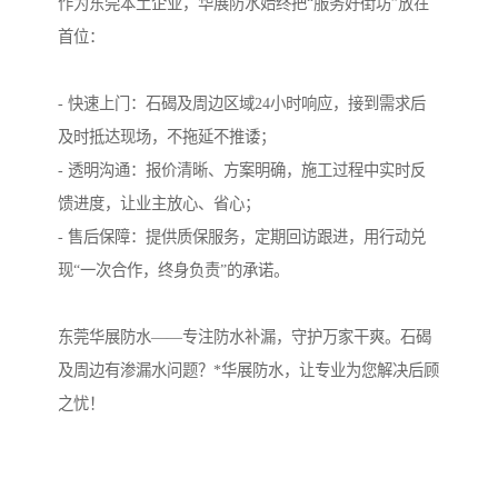
作为东莞本土企业，华展防水始终把“服务好街坊”放在
首位：
- 快速上门：石碣及周边区域24小时响应，接到需求后
及时抵达现场，不拖延不推诿；
- 透明沟通：报价清晰、方案明确，施工过程中实时反
馈进度，让业主放心、省心；
- 售后保障：提供质保服务，定期回访跟进，用行动兑
现“一次合作，终身负责”的承诺。
东莞华展防水——专注防水补漏，守护万家干爽。石碣
及周边有渗漏水问题？*华展防水，让专业为您解决后顾
之忧！