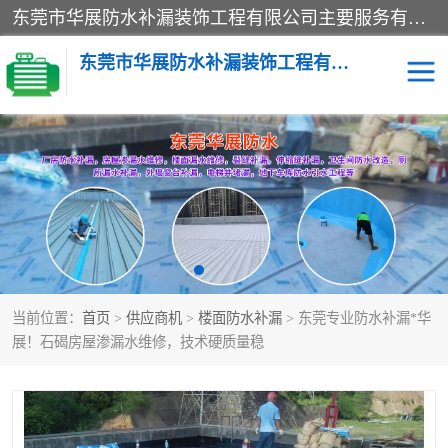
东莞市华展防水补漏装饰工程有限公司主要服务有：东莞防水补漏，东莞厂房防水补漏，东莞房屋渗漏水维修，楼面漏水维修，裂缝补漏，伸缩缝补漏，卫生间防水改造，厕所漏水补漏，外墙窗台补漏，电梯井堵漏，地下车库防水引水工程等
东莞市华展防水补漏装饰工程有限公司
楼面防水补漏
外墙防水补漏
阳台卫生间防水补漏
地下室防水补漏
金属房搭建及补漏
当前位置：
首页
>
供应商机
>
楼面防水补漏
> 东莞专业防水补漏*华
展！石碣房屋渗漏水维修，技术硬质量稳