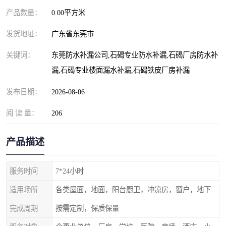
产品数量：
0.00平方米
发货地址：
广东省东莞市
关键词：
东莞防水补漏公司,石碣专业防水补漏,石碣厂房防水补
漏,石碣专业楼面漏水补漏,石碣铁皮厂房补漏
发布日期：
2026-08-06
阅 读 量：
206
产品描述
服务时间
7*24小时
适用场所
各类屋面，地面，阳台厨卫，冲凉房，窗户，地下室等
完成周期
按需定制，保质保量