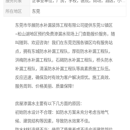
服务对象
企事业单位，厂房，学校，医院，商场，酒店，小区物业，商家居民住户等
所在地区
东莞
东莞市华展防水补漏装饰工程有限公司提供东莞32镇区
+松山湖地区预约免费渗漏水现场上门查勘报价服务，随
叫随到、欢迎咨询！我们在东莞范围各镇区均有服务站
点，拥有东城防水补漏工程队，厚街防水补漏工程队，
洪梅防水补漏工程队，石碣防水补漏工程队，桥头防水
补漏工程队，清溪防水补漏工程队等高素质施工队伍。
反应迅速，确保及时有效为客户解决烦忧。施工高效、
服务周到、价格美丽、质量保障！
房屋渗漏水主要有以下几方面的原因：
初始防水设计不合理：如防水方案未充分考虑当地气
候、建筑结构等因素，导致防水效果不佳。
防水材料选择不当：使用了质量差或不适合该建筑部位