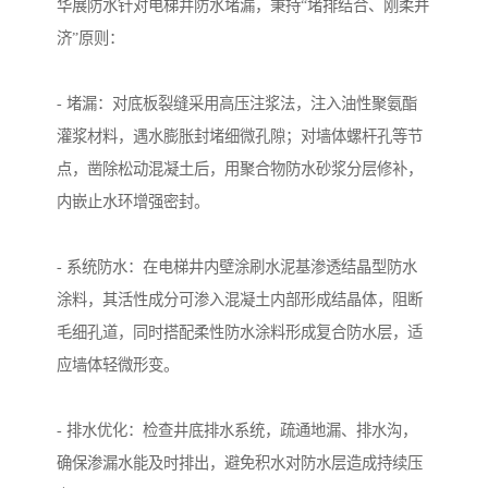
华展防水针对电梯井防水堵漏，秉持“堵排结合、刚柔并
济”原则：
- 堵漏：对底板裂缝采用高压注浆法，注入油性聚氨酯
灌浆材料，遇水膨胀封堵细微孔隙；对墙体螺杆孔等节
点，凿除松动混凝土后，用聚合物防水砂浆分层修补，
内嵌止水环增强密封。
- 系统防水：在电梯井内壁涂刷水泥基渗透结晶型防水
涂料，其活性成分可渗入混凝土内部形成结晶体，阻断
毛细孔道，同时搭配柔性防水涂料形成复合防水层，适
应墙体轻微形变。
- 排水优化：检查井底排水系统，疏通地漏、排水沟，
确保渗漏水能及时排出，避免积水对防水层造成持续压