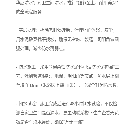
华展防水针对卫生间防水，推行“细节至上、耐用美观”
的全流程服务：
- 基层处理：拆除老旧瓷砖后，清理地面浮浆、灰尘，
用水泥砂浆找平找坡，确保无空鼓、裂缝，阴阳角做圆
弧处理，减少防水薄弱点。
- 防水施工：采用“2遍柔性防水涂料+1道防水保护层”工
艺，涂刷管道根部、地漏、阴阳角等节点，防水层上翻
至墙面30cm（淋浴区上翻1.8米），形成全封闭防水膜。
- 闭水试验：施工完成后进行48小时闭水试验，不仅检
测自家卫生间是否漏水，更主动联系楼下住户查看天花
板是否有渗水痕迹，确保“万无一漏”。