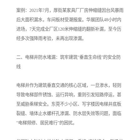
案例：2021年7月，厚街某家具厂厂房伸缩缝因台风暴雨
后大面积漏水，车间板材受潮报废。华展团队48小时内
进场，7天完成全厂区120米伸缩缝的翻新补漏，至今历
经多次强降雨考验，未再出现渗漏。
二、电梯井防水堵漏：筑牢建筑“垂直生命线”的安全防
线
电梯井作为建筑垂直交通的核心区域，一旦渗水，轻则
导致电梯部件锈蚀、运行异响，重则引发短路停运，甚
至威胁乘梯安全。东莞不少小区、写字楼因电梯井底板
裂缝、墙体止水螺杆孔渗漏、防水层失效等问题，面临
“电梯频修、居民难行”的困扰。