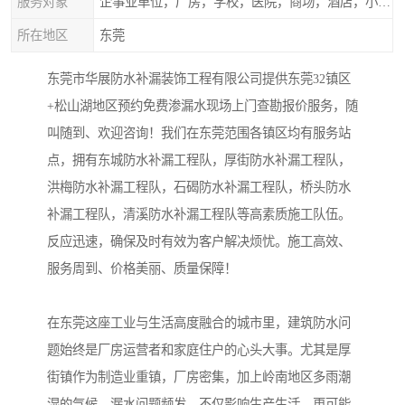
服务对象
企事业单位，厂房，学校，医院，商场，酒店，小区物业，商家居民住户等
所在地区
东莞
东莞市华展防水补漏装饰工程有限公司提供东莞32镇区
+松山湖地区预约免费渗漏水现场上门查勘报价服务，随
叫随到、欢迎咨询！我们在东莞范围各镇区均有服务站
点，拥有东城防水补漏工程队，厚街防水补漏工程队，
洪梅防水补漏工程队，石碣防水补漏工程队，桥头防水
补漏工程队，清溪防水补漏工程队等高素质施工队伍。
反应迅速，确保及时有效为客户解决烦忧。施工高效、
服务周到、价格美丽、质量保障！
在东莞这座工业与生活高度融合的城市里，建筑防水问
题始终是厂房运营者和家庭住户的心头大事。尤其是厚
街镇作为制造业重镇，厂房密集，加上岭南地区多雨潮
湿的气候，漏水问题频发，不仅影响生产生活，更可能