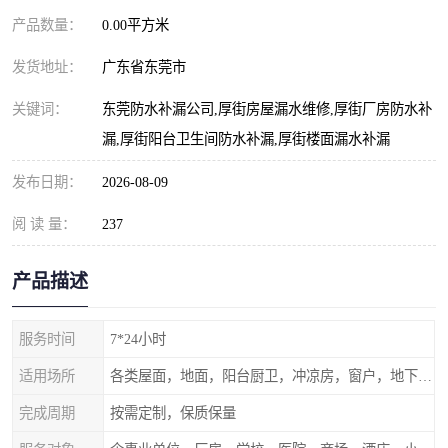
产品数量：
0.00平方米
发货地址：
广东省东莞市
关键词：
东莞防水补漏公司,厚街房屋漏水维修,厚街厂房防水补
漏,厚街阳台卫生间防水补漏,厚街楼面漏水补漏
发布日期：
2026-08-09
阅 读 量：
237
产品描述
服务时间
7*24小时
适用场所
各类屋面，地面，阳台厨卫，冲凉房，窗户，地下室等
完成周期
按需定制，保质保量