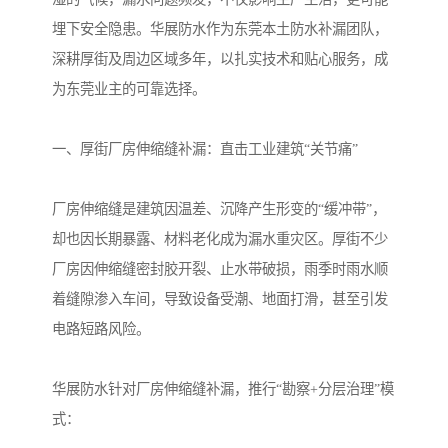
埋下安全隐患。华展防水作为东莞本土防水补漏团队，
深耕厚街及周边区域多年，以扎实技术和贴心服务，成
为东莞业主的可靠选择。
一、厚街厂房伸缩缝补漏：直击工业建筑“关节痛”
厂房伸缩缝是建筑因温差、沉降产生形变的“缓冲带”，
却也因长期暴露、材料老化成为漏水重灾区。厚街不少
厂房因伸缩缝密封胶开裂、止水带破损，雨季时雨水顺
着缝隙渗入车间，导致设备受潮、地面打滑，甚至引发
电路短路风险。
华展防水针对厂房伸缩缝补漏，推行“勘察+分层治理”模
式：