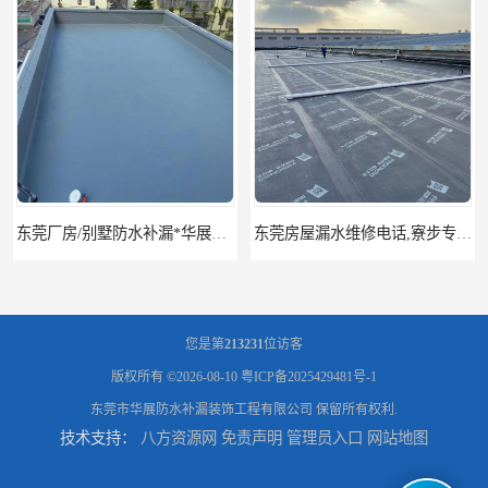
东莞厂房/别墅防水补漏*华展防水，技术全面、专业靠谱
东莞房屋漏水维修电话,寮步专业房屋防水补漏，专业厂房渗漏水维修
您是第
213231
位访客
版权所有 ©2026-08-10
粤ICP备2025429481号-1
东莞市华展防水补漏装饰工程有限公司
保留所有权利.
技术支持：
八方资源网
免责声明
管理员入口
网站地图