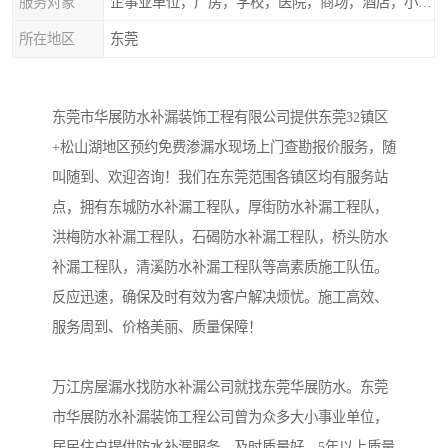
服务对象
企事业单位，厂房，学校，医院，商场，酒店，小区物业，商家居民住户等
所在地区
东莞
东莞市华展防水补漏装饰工程有限公司提供东莞32镇区
+松山湖地区预约免费渗漏水现场上门查勘报价服务，随
叫随到、欢迎咨询！我们在东莞范围各镇区均有服务站
点，拥有东城防水补漏工程队，厚街防水补漏工程队，
洪梅防水补漏工程队，石碣防水补漏工程队，桥头防水
补漏工程队，清溪防水补漏工程队等高素质施工队伍。
反应迅速，确保及时有效为客户解决烦忧。施工高效、
服务周到、价格美丽、质量保障！
万江房屋漏水找防水补漏公司就找东莞华展防水。东莞
市华展防水补漏装饰工程公司曾为众多大小事业单位，
居民住户提供防水补漏服务。及时质量好，5年以上质量