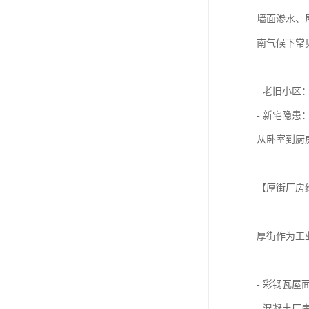
墙面渗水、
南气候下常
- 老旧小
- 新宅隐
从卧室到厨
【厚街厂房
厚街作为工
- 彩钢瓦
- 混凝土