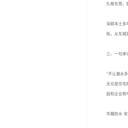
扎根东莞，
深耕本土多
街，从东城
三、一句承
“不让漏水多
无论是住宅
庭和企业筑
华展防水·