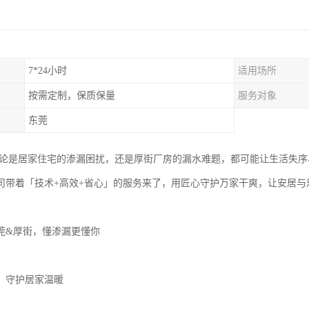
7*24小时
适用场所
按需定制，保质保量
服务对象
东莞
论是居家住宅的渗漏困扰，还是厚街厂房的漏水难题，都可能让生活失序
司带着「技术+高效+省心」的服务来了，用匠心守护万家干爽，让安居与
莞&厚街，懂渗漏更懂你
】守护居家温暖