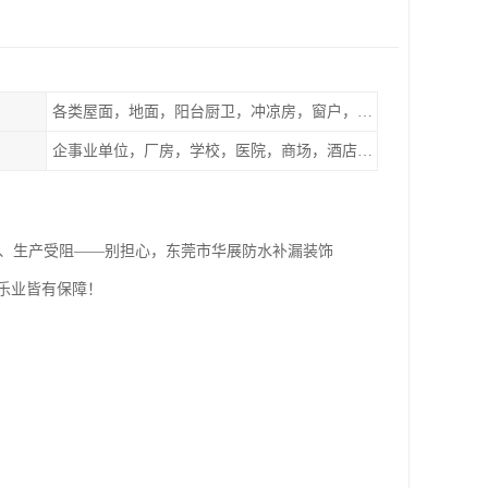
各类屋面，地面，阳台厨卫，冲凉房，窗户，地下室等
企事业单位，厂房，学校，医院，商场，酒店，小区物业，商家居民住户等
、生产受阻——别担心，东莞市华展防水补漏装饰
乐业皆有保障！