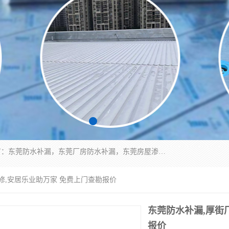
东莞市华展防水补漏装饰工程有限公司主要服务有：东莞防水补漏，东莞厂房防水补漏，东莞房屋渗漏水维修，楼面漏水维修，裂缝补漏，伸缩缝补漏，卫生间防水改造，厕所漏水补漏，外墙窗台补漏，电梯井堵漏，地下车库防水引水工程等
修,安居乐业助万家 免费上门查勘报价
东莞防水补漏,厚街
报价