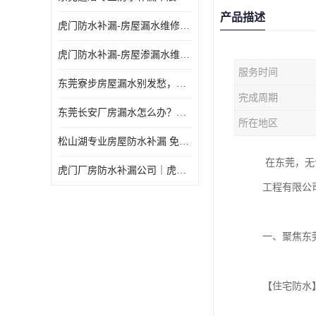
产品描述
虎门防水补漏-房屋漏水维修 免费上门提供方案 高效解决渗漏水问题
虎门防水补漏-房屋渗漏水维修 免费上门提供方案 验收合格再收费
服务时间
东莞寮步房屋漏水别发愁，华展防水为您解烦忧！
完成周期
东莞长安厂房漏水怎么办？华展防水24小时解决渗漏难题
所在地区
松山湖专业房屋防水补漏 免费上门看现场，快速提供可靠方案
在东莞，无
虎门厂房防水补漏公司｜虎门专修厂房渗漏水｜虎门楼面漏水补漏
工程有限公
一、聚焦东
【住宅防水