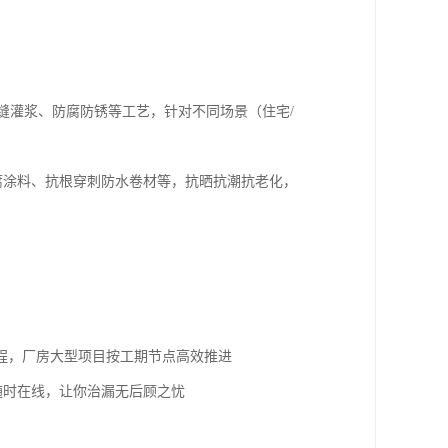
缝灌浆、防腐防锈等工艺，针对不同场景（住宅/
腐涂料、抗根穿刺防水卷材等，抗晒抗潮抗老化，
工程，厂房大型项目按工期节点高效推进
随时在线，让你治漏无后顾之忧