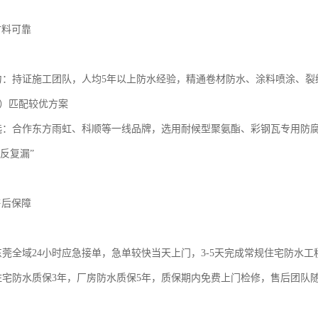
材料可靠
实力：持证施工团队，人均5年以上防水经验，精通卷材防水、涂料喷涂、裂
体）匹配较优方案
筛选：合作东方雨虹、科顺等一线品牌，选用耐候型聚氨酯、彩钢瓦专用防
反复漏”
售后保障
：东莞全域24小时应急接单，急单较快当天上门，3-5天完成常规住宅防水
：住宅防水质保3年，厂房防水质保5年，质保期内免费上门检修，售后团队