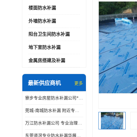
楼面防水补漏
外墙防水补漏
阳台卫生间防水补漏
地下室防水补漏
金属房搭建及补漏
最新供应商机
更多
寮步专业房屋防水补漏公司*华展防水，值得信赖的选择
莞城-南城防水补漏 附近专修房屋漏水 免费上门看现场 修不好不收费
万江防水补漏公司 专业治理各项建筑物渗漏水 精准选材 快速止水
东莞道滘专业防水补漏华展防水更专业，及时高效，五年质保