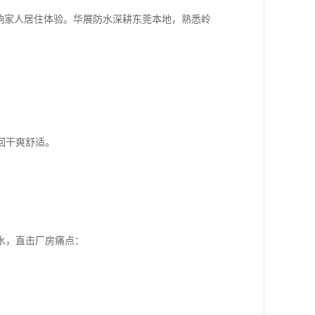
响家人居住体验。华展防水深耕东莞本地，熟悉岭
回干爽舒适。
水，直击厂房痛点：