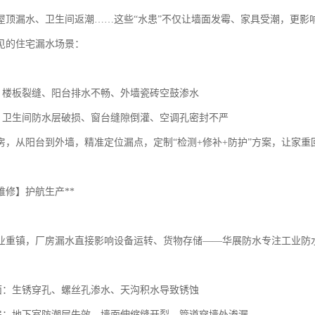
屋顶漏水、卫生间返潮……这些“水患”不仅让墙面发霉、家具受潮，更影
见的住宅漏水场景：
区：楼板裂缝、阳台排水不畅、外墙瓷砖空鼓渗水
患：卫生间防水层破损、窗台缝隙倒灌、空调孔密封不严
房，从阳台到外墙，精准定位漏点，定制“检测+修补+防护”方案，让家重
维修】护航生产**
业重镇，厂房漏水直接影响设备运转、货物存储——华展防水专注工业防
屋面：生锈穿孔、螺丝孔渗水、天沟积水导致锈蚀
厂房：地下室防潮层失效、墙面伸缩缝开裂、管道穿墙处渗漏