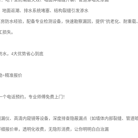
车间：地面返潮、排水系统堵塞、结构裂缝引发渗水
+厂房防水经验，配备专业检测设备，快速勘察漏因，提供“抗老化、耐重载
工损失。
防水，4大优势省心到底
勘+精准报价
一个电话预约，专业师傅免费上门！
外测漏仪、高清内窥镜等设备，深度排查隐蔽漏点（如墙体内部裂缝、管道
具详细报价单，透明化收费，无隐形消费，让你明明白白治漏