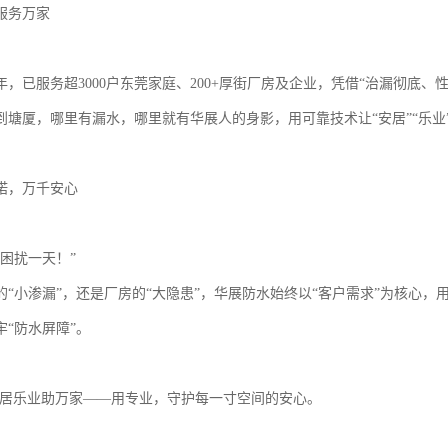
服务万家
年，已服务超3000户东莞家庭、200+厚街厂房及企业，凭借“治漏彻底、
到塘厦，哪里有漏水，哪里就有华展人的身影，用可靠技术让“安居”“乐业
诺，万千安心
困扰一天！”
的“小渗漏”，还是厂房的“大隐患”，华展防水始终以“客户需求”为核心
牢“防水屏障”。
安居乐业助万家——用专业，守护每一寸空间的安心。