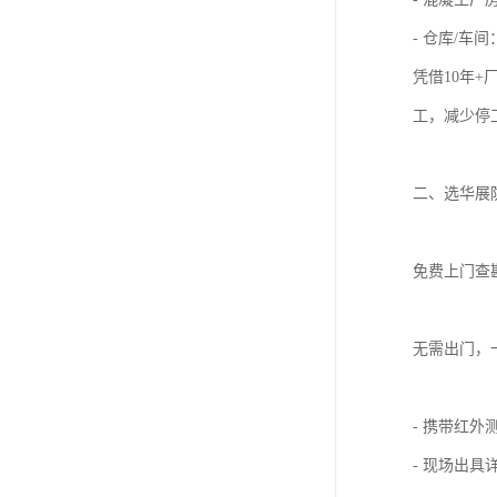
- 仓库/
凭借10年
工，减少停
二、选华展
免费上门查
无需出门，
- 携带红
- 现场出