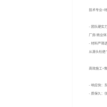
技术专业+
- 团队硬
厂房/商业
- 材料严
从源头杜绝“
高效施工+
- 响应快
- 质保久