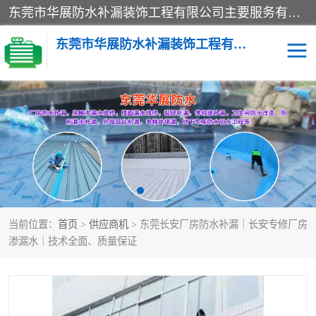
东莞市华展防水补漏装饰工程有限公司主要服务有：东莞防水补漏，东莞厂房防水补漏，东莞房屋渗漏水维修，楼面漏水维修，裂缝补漏，伸缩缝补漏，卫生间防水改造，厕所漏水补漏，外墙窗台补漏，电梯井堵漏，地下车库防水引水工程等
东莞市华展防水补漏装饰工程有限公司
楼面防水补漏
外墙防水补漏
阳台卫生间防水补漏
地下室防水补漏
金属房搭建及补漏
当前位置：
首页
>
供应商机
> 东莞长安厂房防水补漏｜长安专修厂房
渗漏水｜技术全面、质量保证