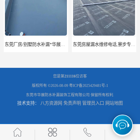
东莞厂房/别墅防水补漏*华展防水，技术全面、专业靠谱
东莞房屋漏水维修电话,寮步专业房屋防水补漏，专业厂房渗漏水维修
您是第
211116
位访客
版权所有 ©2026-08-09
粤ICP备2025429481号-1
东莞市华展防水补漏装饰工程有限公司
保留所有权利.
技术支持：
八方资源网
免责声明
管理员入口
网站地图
东莞厚街厂房防水补漏-楼面-铁皮房-卫生间-外墙漏水维修
东莞厚街专业厂房防水补漏选华展防水，质量好不复漏，省钱省力更省心