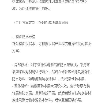
热成像仪可检测出墙体内部因渗漏形成的湿度异常区
域，为后续维修提供依据。
（二）方案定制：针对性解决渗漏问题
1. 楼面防水改造
针对楼面渗漏水，可根据渗漏严重程度选择不同的解决
方案：
- 局部修补：对于轻微裂缝和局部防水层破损，采用环
氧灌浆料对裂缝进行填充，然后在修补区域涂刷高弹性
防水涂料（如聚氨酯防水涂料），形成柔性防水层。
- 整体翻新：若楼面防水层大面积失效，需铲除原有装
饰层和防水层，重新做找平层，然后铺设自粘防水卷材
或涂刷聚合物水泥防水涂料，后恢复楼面装饰层。