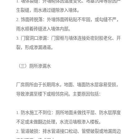
1. 墙体裂缝：外墙砌体因温度变化、地基沉降等原因产
生裂缝，雨水通过缝隙渗入墙体。
2. 饰面砖脱落：外墙饰面砖粘贴不牢固，或勾缝不严，
雨水顺着砖缝进入墙体内部。
3. 门窗洞口渗漏：门窗框与墙体连接处密封胶老化、开
裂，形成渗漏通道。
（三）厕所渗漏水
厂房厕所由于长期用水，地面、墙面防水层容易受损，
导致渗漏至楼下或相邻房间。主要原因包括：
1. 防水施工不到位：厕所地面未做找平层、防水层厚度
不足或未做翻边处理，水流沿墙根渗入楼板。
2. 管道破损：排水管道接口松动、管壁破裂或地漏周边