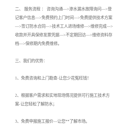
二、 服务流程 ： 咨询沟通—>渗水漏水故障询问—>登
记客户信息—>免费预约上门时间—>免费提供技术方案
—>签订防水合同—>技术工人进场维修—>维修完成—>
收款并开具保修发票凭据—>不定期回访—>维修资料存
档—>保修期内免费维修。
三、我们的优势：
1、免费咨询和上门勘查-让您少花冤枉钱！
2、根据客户需求和实地现场情况提供可行施工技术方
案-让您轻松了解防水；
3、免费申报施工报价—让您**了解市场。