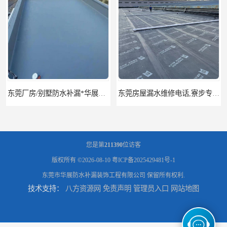
东莞厂房/别墅防水补漏*华展防水，技术全面、专业靠谱
东莞房屋漏水维修电话,寮步专业房屋防水补漏，专业厂房渗漏水维修
您是第
211390
位访客
版权所有 ©2026-08-10
粤ICP备2025429481号-1
东莞市华展防水补漏装饰工程有限公司
保留所有权利.
技术支持：
八方资源网
免责声明
管理员入口
网站地图
东莞厚街厂房防水补漏-楼面-铁皮房-卫生间-外墙漏水维修
东莞厚街专业厂房防水补漏选华展防水，质量好不复漏，省钱省力更省心