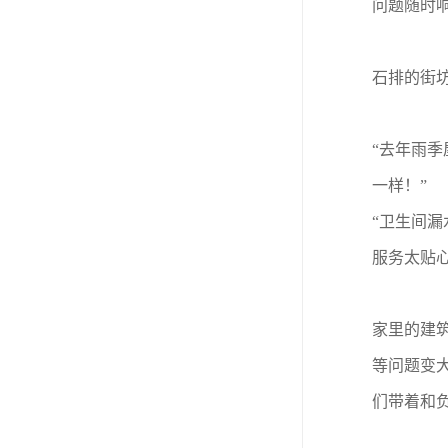
问题随时
石排的街坊
“去年雨
一样！”
“卫生间
服务太贴心
家里的建
等问题变
们带着和