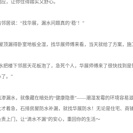
响应，让你住得踏实又舒心。
邻居说：“找华展，漏水问题真的‘稳’！”
季屋顶漏得卧室地板全湿，找华展师傅来看，当天就给了方案，施
漏水把楼下邻居天花板泡了，急死个人，华展师傅来了很快找到是
了。”
筑渗漏水，就像藏在暗处的“健康隐患”——潮湿发霉的环境容易
大才着急，石排房屋防水补漏，就找华展防水！无论是住宅、商
负责上门，让“滴水不漏”的安心，重回你的生活～