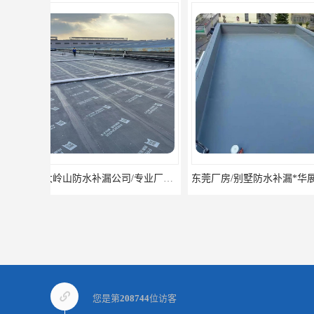
东莞厂房/别墅防水补漏*华展防水，技术全面、专业靠谱
您是第
208744
位访客