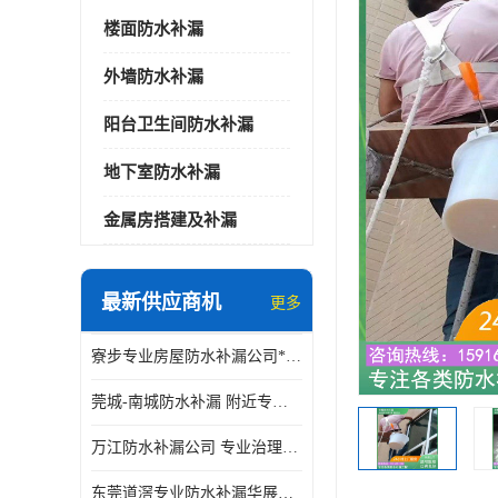
楼面防水补漏
外墙防水补漏
阳台卫生间防水补漏
地下室防水补漏
金属房搭建及补漏
最新供应商机
更多
寮步专业房屋防水补漏公司*华展防水，值得信赖的选择
莞城-南城防水补漏 附近专修房屋漏水 免费上门看现场 修不好不收费
万江防水补漏公司 专业治理各项建筑物渗漏水 精准选材 快速止水
东莞道滘专业防水补漏华展防水更专业，及时高效，五年质保