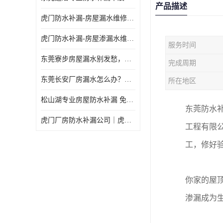
产品描述
虎门防水补漏-房屋漏水维修 免费上门提供方案 高效解决渗漏水问题
虎门防水补漏-房屋渗漏水维修 免费上门提供方案 验收合格再收费
服务时间
东莞寮步房屋漏水别发愁，华展防水为您解烦忧！
完成周期
东莞长安厂房漏水怎么办？华展防水24小时解决渗漏难题
所在地区
松山湖专业房屋防水补漏 免费上门看现场，快速提供可靠方案
东莞防水
虎门厂房防水补漏公司｜虎门专修厂房渗漏水｜虎门楼面漏水补漏
工程有限
工，修好
你家的屋顶
渗漏成为