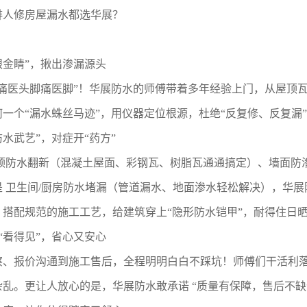
排人修房屋漏水都选华展？
火眼金睛”，揪出渗漏源头
头痛医头脚痛医脚”！华展防水的师傅带着多年经验上门，从屋顶
一个“漏水蛛丝马迹”，用仪器定位根源，杜绝“反复修、反复漏
“防水武艺”，对症开“药方”
屋顶防水翻新（混凝土屋面、彩钢瓦、树脂瓦通通搞定）、墙面防
是 卫生间/厨房防水堵漏（管道漏水、地面渗水轻松解决），华展
，搭配规范的施工工艺，给建筑穿上“隐形防水铠甲”，耐得住日
务“看得见”，省心又安心
察、报价沟通到施工售后，全程明明白白不踩坑！师傅们干活利
乱。更让人放心的是，华展防水敢承诺 “质量有保障，售后不缺