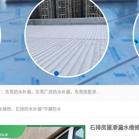
东莞市华展防水补漏装饰工程有限公司主要服务有：东莞防水补漏，东莞厂房防水补漏，东莞房屋渗漏水维修，楼面漏水维修，裂缝补漏，伸缩缝补漏，卫生间防水改造，厕所漏水补漏，外墙窗台补漏，电梯井堵漏，地下车库防水引水工程等
水维修，石排防水补漏*华展防水
石排房屋渗漏水维修