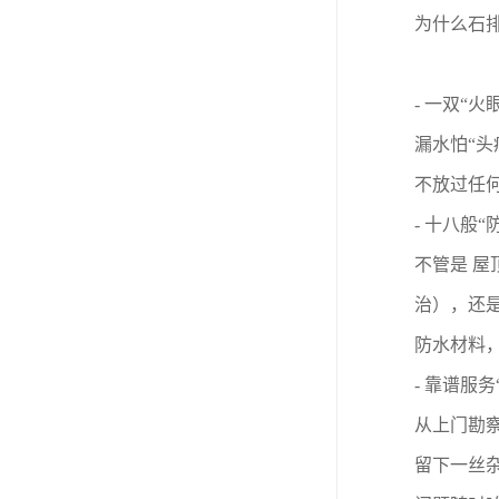
为什么石
- 一双“
漏水怕“
不放过任何
- 十八般
不管是 
治），还
防水材料
- 靠谱服
从上门勘
留下一丝杂