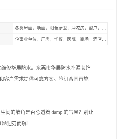
各类屋面，地面，阳台厨卫，冲凉房，窗户，地下室等
企事业单位，厂房，学校，医院，商场，酒店，小区物业，商家居民住户等
水维修华展防水。东莞市华展防水补漏装饰
场和客户需求提供可靠方案。签订合同再施
间的墙角是否总透着 damp 的气息？别让
难题迎刃而解！