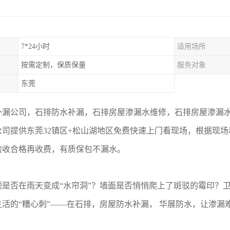
7*24小时
适用场所
按需定制，保质保量
服务对象
东莞
补漏公司，石排防水补漏，石排房屋渗漏水维修，石排房屋渗漏
公司提供东莞32镇区+松山湖地区免费快速上门看现场，根据现
验收合格再收费，有质保包不漏水。
是否在雨天变成“水帘洞”？墙面是否悄悄爬上了斑驳的霉印？卫生
生活的“糟心刺”——在石排，房屋防水补漏， 华展防水，让渗漏