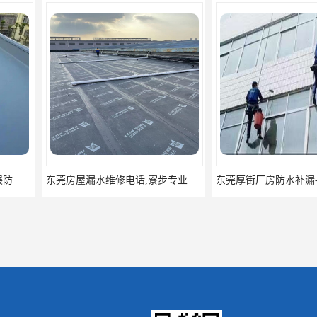
东莞房屋漏水维修电话,寮步专业房屋防水补漏，专业厂房渗漏水维修
东莞厚街厂房防水补漏-楼面-铁皮房-卫生间-外墙漏水维修