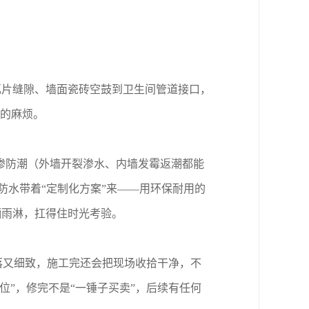
瓦片缝隙、墙面瓷砖空鼓到卫生间管道接口，
”的麻烦。
渗防潮（外墙开裂渗水、内墙发霉返潮都能
防水带着“定制化方案”来——用环保耐用的
晒雨淋，扛得住时光考验。
落又细致，施工完还会把现场收拾干净，不
位”，修完不是“一锤子买卖”，后续有任何