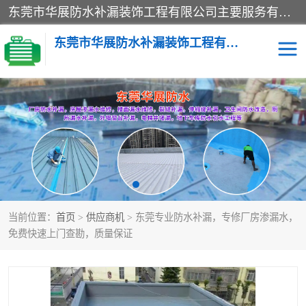
东莞市华展防水补漏装饰工程有限公司主要服务有：东莞防水补漏，东莞厂房防水补漏，东莞房屋渗漏水维修，楼面漏水维修，裂缝补漏，伸缩缝补漏，卫生间防水改造，厕所漏水补漏，外墙窗台补漏，电梯井堵漏，地下车库防水引水工程等
东莞市华展防水补漏装饰工程有限公司
楼面防水补漏
外墙防水补漏
阳台卫生间防水补漏
地下室防水补漏
金属房搭建及补漏
当前位置：
首页
>
供应商机
> 东莞专业防水补漏，专修厂房渗漏水，
免费快速上门查勘，质量保证