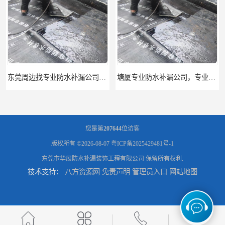
东莞周边找专业防水补漏公司*华展防水 质量好有保障
塘厦专业防水补漏公司，专业修厂房渗漏水 免费上门查勘报价
您是第
207644
位访客
版权所有 ©2026-08-07
粤ICP备2025429481号-1
东莞市华展防水补漏装饰工程有限公司
保留所有权利.
技术支持：
八方资源网
免责声明
管理员入口
网站地图
东莞防水补漏,东城防水补漏,东城房屋漏水补漏公司
大岭山专业厂房防水补漏找华展防水——技术全面，质量卓越