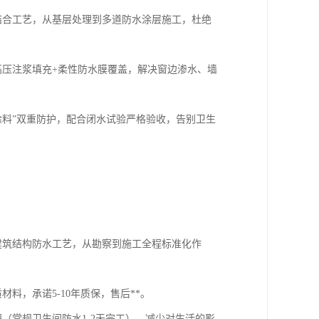
结合工艺，从基层处理到多道防水涂层施工，杜绝
高压注浆填充+柔性防水膜覆盖，解决窗边渗水、墙
涂料”双重防护，配合闭水试验严格验收，告别卫生
类建筑结构防水工艺，从勘察到施工全程标准化作
料，承诺5-10年质保，售后**。
（常规卫生间防水1-2天完工），减少对生活的影