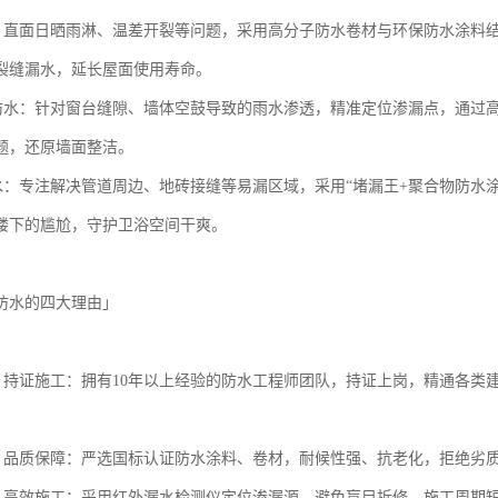
水：直面日晒雨淋、温差开裂等问题，采用高分子防水卷材与环保防水涂料
裂缝漏水，延长屋面使用寿命。
台防水：针对窗台缝隙、墙体空鼓导致的雨水渗透，精准定位渗漏点，通过
题，还原墙面整洁。
防水：专注解决管道周边、地砖接缝等易漏区域，采用“堵漏王+聚合物防水
楼下的尴尬，守护卫浴空间干爽。
防水的四大理由」
队，持证施工：拥有10年以上经验的防水工程师团队，持证上岗，精通各
保，品质保障：严选国标认证防水涂料、卷材，耐候性强、抗老化，拒绝劣质材
测，高效施工：采用红外漏水检测仪定位渗漏源，避免盲目拆修，施工周期短