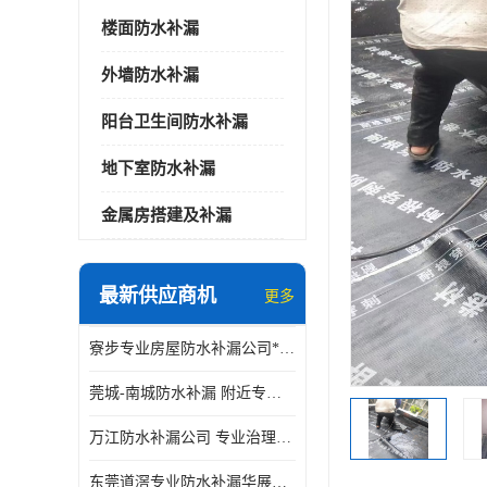
楼面防水补漏
外墙防水补漏
阳台卫生间防水补漏
地下室防水补漏
金属房搭建及补漏
最新供应商机
更多
寮步专业房屋防水补漏公司*华展防水，值得信赖的选择
莞城-南城防水补漏 附近专修房屋漏水 免费上门看现场 修不好不收费
万江防水补漏公司 专业治理各项建筑物渗漏水 精准选材 快速止水
东莞道滘专业防水补漏华展防水更专业，及时高效，五年质保