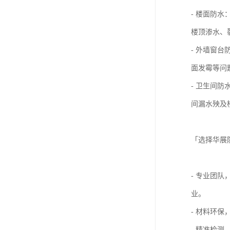
- 楼面防
楼顶渗水、
- 外墙窗
面发霉等问
- 卫生间
间漏水殃及
「选择华展
- 专业团
业。
- 材料环
- 精准检