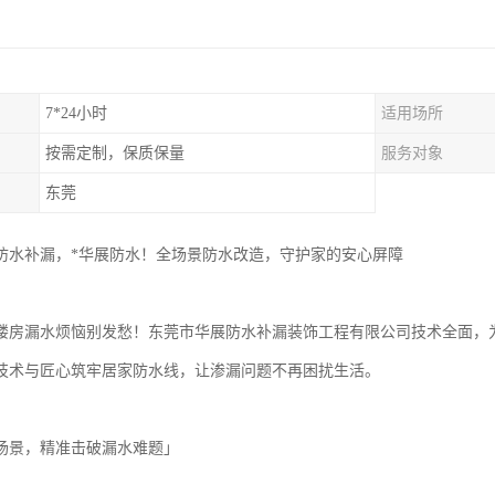
7*24小时
适用场所
按需定制，保质保量
服务对象
东莞
防水补漏，*华展防水！全场景防水改造，守护家的安心屏障
楼房漏水烦恼别发愁！东莞市华展防水补漏装饰工程有限公司技术全面，
技术与匠心筑牢居家防水线，让渗漏问题不再困扰生活。
场景，精准击破漏水难题」