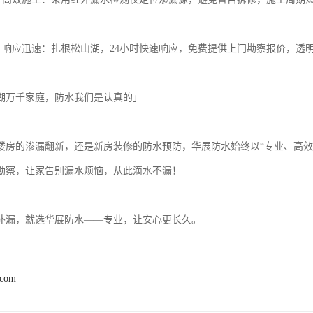
务，响应迅速：扎根松山湖，24小时快速响应，免费提供上门勘察报价，透
湖万千家庭，防水我们是认真的」
楼房的渗漏翻新，还是新房装修的防水预防，华展防水始终以“专业、高效
勘察，让家告别漏水烦恼，从此滴水不漏！
补漏，就选华展防水——专业，让安心更长久。
.com