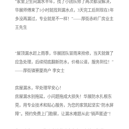
“家里卫生间漏水半年，找了小团队修了两次都没解决，
华展师傅来了1小时就找到漏水点，3天完工后到现在1年
多没再漏过，专业就是不一样！”——厚街赤岭厂房业主
王先生
“屋顶漏水赶上雨季，华展团队冒雨来抢修，当天就做了
应急处理，后续彻底翻新防水，价格公道，服务到位！”
——厚街镇寮厦商户 李女士
房屋漏水，早处理早安心！
房屋漏水别拖延，小问题拖成大损失！华展防水扎根东
莞，用专业技术和贴心服务，为您的家筑起坚实“防水屏
障”。预约免费上门勘察，让漏水难题从此“销声匿迹”！