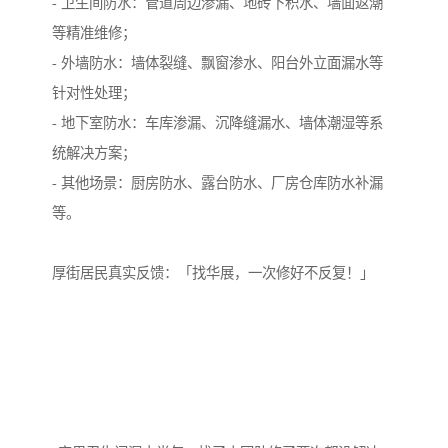
- 卫生间防水：管道周边渗漏、地砖下积水、墙面返潮
等精准维修；
- 外墙防水：墙体裂缝、飘窗渗水、阳台外立面漏水等
针对性处理；
- 地下室防水：车库渗漏、沉降缝漏水、墙体潮湿等系
统解决方案；
- 其他场景：厨房防水、露台防水、厂房仓库防水补漏
等。
厚街居民真实反馈：「找华展，一次修好不反复！」