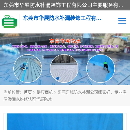
东莞市华展防水补漏装饰工程有限公司主要服务有：东莞防水补漏，东莞厂房防水补漏，东莞房屋渗漏水维修，楼面漏水维修，裂缝补漏，伸缩缝补漏，卫生间防水改造，厕所漏水补漏，外墙窗台补漏，电梯井堵漏，地下车库防水引水工程等
东莞市华展防水补漏装饰工程有限公司
楼面防水补漏
外墙防水补漏
阳台卫生间防水补漏
地下室防水补漏
金属房搭建及补漏
当前位置：
首页
>
供应商机
> 东莞东城防水补漏公司哪家好，专业房
屋渗漏水维修认可华展防水