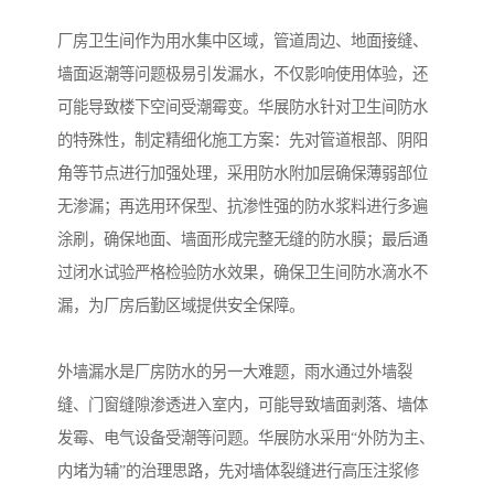
厂房卫生间作为用水集中区域，管道周边、地面接缝、
墙面返潮等问题极易引发漏水，不仅影响使用体验，还
可能导致楼下空间受潮霉变。华展防水针对卫生间防水
的特殊性，制定精细化施工方案：先对管道根部、阴阳
角等节点进行加强处理，采用防水附加层确保薄弱部位
无渗漏；再选用环保型、抗渗性强的防水浆料进行多遍
涂刷，确保地面、墙面形成完整无缝的防水膜；最后通
过闭水试验严格检验防水效果，确保卫生间防水滴水不
漏，为厂房后勤区域提供安全保障。
外墙漏水是厂房防水的另一大难题，雨水通过外墙裂
缝、门窗缝隙渗透进入室内，可能导致墙面剥落、墙体
发霉、电气设备受潮等问题。华展防水采用“外防为主、
内堵为辅”的治理思路，先对墙体裂缝进行高压注浆修