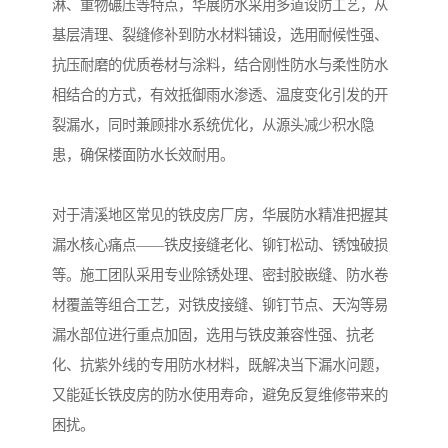
淋、重物碾压等特点，华展防水采用多道设防工艺，从
基层清理、裂缝修补到防水材料铺设，选用耐候性强、
抗压耐磨的优质卷材与涂料，结合刚性防水与柔性防水
相结合的方式，有效抵御雨水渗透、温度变化引发的开
裂漏水，同时兼顾排水系统优化，从源头减少积水隐
患，确保楼面防水长效耐用。
对于清溪地区常见的铁皮房厂房，华展防水精准把握其
漏水核心痛点——铁皮接缝老化、铆钉松动、锈蚀破损
等。施工团队采用专业除锈处理、密封胶嵌缝、防水卷
材覆盖等组合工艺，对铁皮接缝、铆钉节点、天沟等易
漏水部位进行重点加固，选用与铁皮兼容性强、抗老
化、抗紫外线的专用防水材料，既解决当下漏水问题，
又能延长铁皮房的防水使用寿命，避免反复维修带来的
困扰。