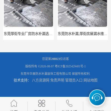
东莞厚街专业厂房防水补漏选华展防水，质量好不复漏，省钱省力更省心
东莞防水补漏,厚街房屋漏水维修,厚街防水补漏,厚街厂房防水补漏
您是第
208023
位访客
版权所有 ©2026-08-07
粤ICP备2025429481号-1
东莞市华展防水补漏装饰工程有限公司
保留所有权利.
技术支持：
八方资源网
免责声明
管理员入口
网站地图
东莞大岭山防水补漏,大岭山厂房防水补漏,大岭山房屋漏水补漏
万江专业防水补漏，厂房渗漏水补漏，精准选材 快速止水