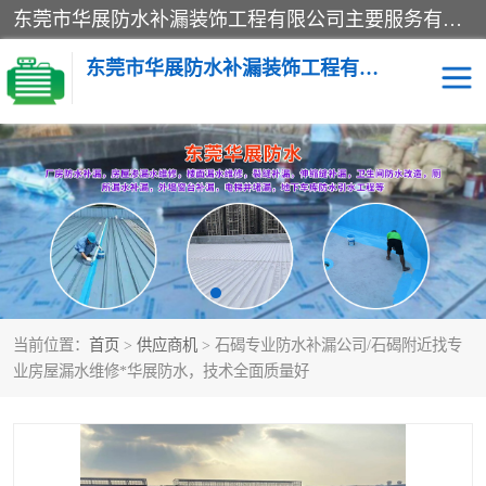
东莞市华展防水补漏装饰工程有限公司主要服务有：东莞防水补漏，东莞厂房防水补漏，东莞房屋渗漏水维修，楼面漏水维修，裂缝补漏，伸缩缝补漏，卫生间防水改造，厕所漏水补漏，外墙窗台补漏，电梯井堵漏，地下车库防水引水工程等
东莞市华展防水补漏装饰工程有限公司
楼面防水补漏
外墙防水补漏
阳台卫生间防水补漏
地下室防水补漏
金属房搭建及补漏
当前位置：
首页
>
供应商机
> 石碣专业防水补漏公司/石碣附近找专
业房屋漏水维修*华展防水，技术全面质量好