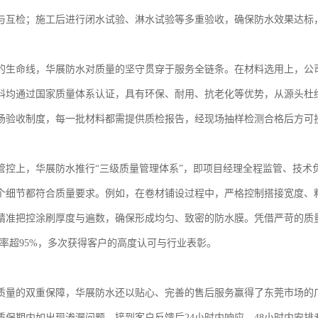
与互检；施工后进行闭水试验、淋水试验等多重验收，确保防水效果达标
的生命线，华展防水对质量的坚守贯穿于服务全链条。在材料选用上，公
料均通过国家质量体系认证，具有环保、耐用、抗老化等优势，从源头杜
场验收制度，每一批材料都需提供质检报告，经现场抽样检测合格后方可
管控上，华展防水推行“三级质量管理体系”，即项目经理全程监管、技术
个细节都符合质量要求。例如，在卷材铺设过程中，严格控制搭接宽度、
精准把控涂刷厚度与遍数，确保形成均匀、致密的防水膜。凭借严苛的质
优良率超95%，多次获得客户的高度认可与行业表彰。
质量的双重保障，华展防水还以贴心、完善的售后服务赢得了东莞市场的
质保期内如出现渗漏问题，接到客户反馈后24小时内响应，48小时内安