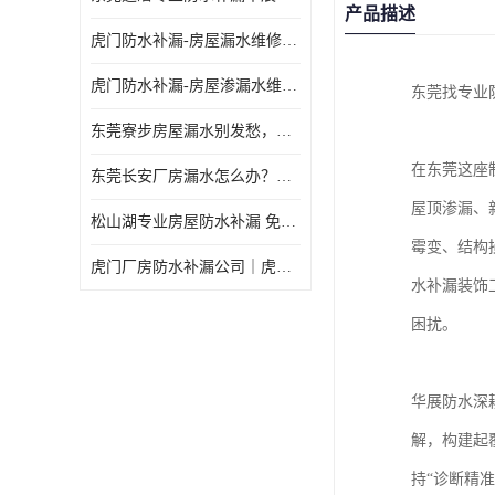
产品描述
虎门防水补漏-房屋漏水维修 免费上门提供方案 高效解决渗漏水问题
虎门防水补漏-房屋渗漏水维修 免费上门提供方案 验收合格再收费
东莞找专业
东莞寮步房屋漏水别发愁，华展防水为您解烦忧！
在东莞这座
东莞长安厂房漏水怎么办？华展防水24小时解决渗漏难题
屋顶渗漏、
松山湖专业房屋防水补漏 免费上门看现场，快速提供可靠方案
霉变、结构
虎门厂房防水补漏公司｜虎门专修厂房渗漏水｜虎门楼面漏水补漏
水补漏装饰
困扰。
华展防水深
解，构建起
持“诊断精