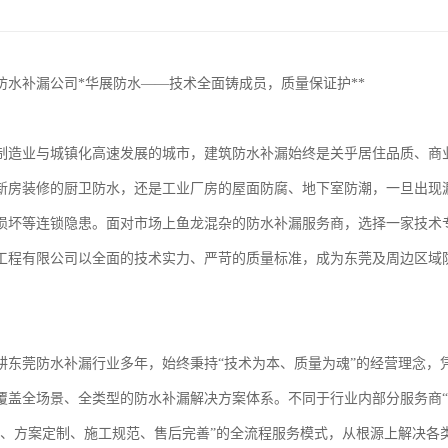
防水补漏公司*华展防水——技术全面铸成员，质量保证护**
制造业与城镇化高速发展的城市，建筑防水补漏始终是关乎居住品质、商
新房装修的厨卫防水，还是工业厂房的屋面防腐、地下室防潮，一旦出现
损坏等连锁隐患。面对市场上鱼龙混杂的防水补漏服务商，选择一家技术
工程有限公司以全面的技术实力、严苛的质量标准，成为东莞及周边区域
耕东莞防水补漏行业多年，始终秉持“技术为本、质量为魂”的经营理念，
覆盖全场景、全类型的防水补漏解决方案体系。不同于行业内部分服务商“
准、方案定制、施工规范、售后完善”的全流程服务模式，从根源上解决各