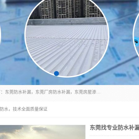
东莞市华展防水补漏装饰工程有限公司主要服务有：东莞防水补漏，东莞厂房防水补漏，东莞房屋渗漏水维修，楼面漏水维修，裂缝补漏，伸缩缝补漏，卫生间防水改造，厕所漏水补漏，外墙窗台补漏，电梯井堵漏，地下车库防水引水工程等
展防水，技术全面质量保证
东莞找专业防水补漏