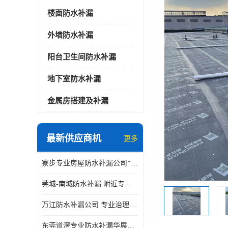
楼面防水补漏
外墙防水补漏
阳台卫生间防水补漏
地下室防水补漏
金属房搭建及补漏
最新供应商机
更多
寮步专业房屋防水补漏公司*华展防水，值得信赖的选择
莞城-南城防水补漏 附近专修房屋漏水 免费上门看现场 修不好不收费
万江防水补漏公司 专业治理各项建筑物渗漏水 精准选材 快速止水
东莞道滘专业防水补漏华展防水更专业，及时高效，五年质保