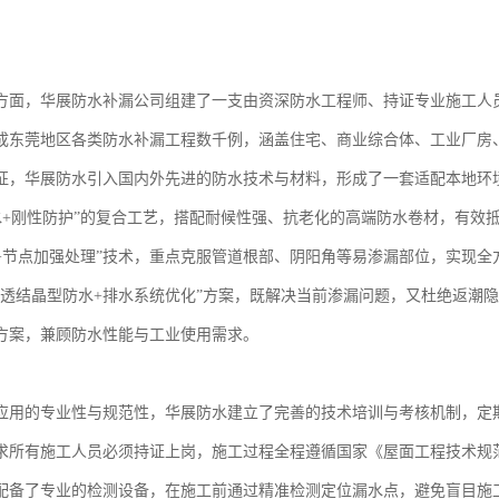
方面，华展防水补漏公司组建了一支由资深防水工程师、持证专业施工人员
成东莞地区各类防水补漏工程数千例，涵盖住宅、商业综合体、工业厂房
征，华展防水引入国内外先进的防水技术与材料，形成了一套适配本地环
水+刚性防护”的复合工艺，搭配耐候性强、抗老化的高端防水卷材，有效
+节点加强处理”技术，重点克服管道根部、阴阳角等易渗漏部位，实现全
渗透结晶型防水+排水系统优化”方案，既解决当前渗漏问题，又杜绝返潮
方案，兼顾防水性能与工业使用需求。
应用的专业性与规范性，华展防水建立了完善的技术培训与考核机制，定
求所有施工人员必须持证上岗，施工过程全程遵循国家《屋面工程技术规
配备了专业的检测设备，在施工前通过精准检测定位漏水点，避免盲目施