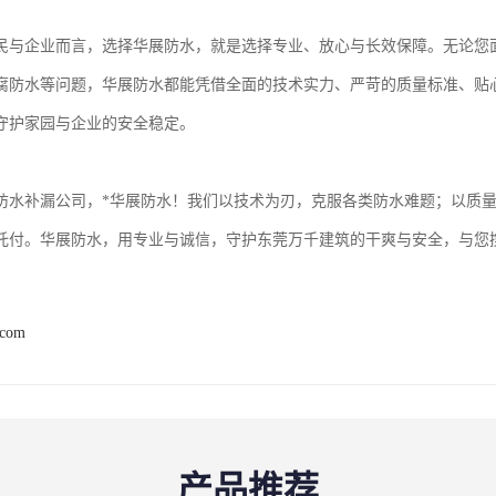
民与企业而言，选择华展防水，就是选择专业、放心与长效保障。无论您
腐防水等问题，华展防水都能凭借全面的技术实力、严苛的质量标准、贴
守护家园与企业的安全稳定。
防水补漏公司，*华展防水！我们以技术为刃，克服各类防水难题；以质
托付。华展防水，用专业与诚信，守护东莞万千建筑的干爽与安全，与您
.com
产品推荐