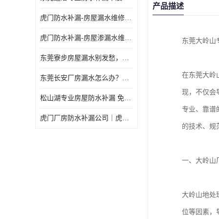
产品描述
虎门防水补漏-房屋漏水维修 免费上门提供方案 高效解决渗漏水问题
虎门防水补漏-房屋渗漏水维修 免费上门提供方案 验收合格再收费
东莞大岭山
东莞寮步房屋漏水别发愁，华展防水为您解烦忧！
在东莞大岭
东莞长安厂房漏水怎么办？华展防水24小时解决渗漏难题
现，不仅会
松山湖专业房屋防水补漏 免费上门看现场，快速提供可靠方案
专业、靠谱
虎门厂房防水补漏公司｜虎门专修厂房渗漏水｜虎门楼面漏水补漏
的技术、规
一、大岭山
大岭山地处
位等因素，