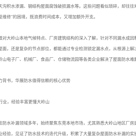
天沟积水渗漏、钢结构屋面腐蚀破损漏水等。这些问题看似琐碎，却往往
复维修”的困境，既浪费时间成本，又增加额外开支。
借对大岭山本地气候特点、厂房建筑结构的深入了解，针对不同漏水成因
屋面，还是复杂的节点部位，都能通过专业检测锁定漏水点，从根源上解决
岭山电子厂、机械厂、食品厂、仓储物流园等各类企业解决了屋面防水难
力背书，华展防水值得信赖的核心优势
水行业，经验丰富更懂大岭山
注防水补漏领域多年，始终聚焦东莞本地市场，尤其熟悉大岭山地区厂房
业经验，见证了防水技术的迭代升级，积累了大量复杂屋面防水补漏的实