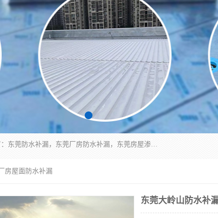
东莞市华展防水补漏装饰工程有限公司主要服务有：东莞防水补漏，东莞厂房防水补漏，东莞房屋渗漏水维修，楼面漏水维修，裂缝补漏，伸缩缝补漏，卫生间防水改造，厕所漏水补漏，外墙窗台补漏，电梯井堵漏，地下车库防水引水工程等
业厂房屋面防水补漏
东莞大岭山防水补漏