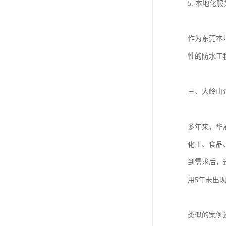
5. 本地化
作为东莞本
性的防水工
三、大岭山
多年来，华
化工、食品
到需求后，
用5年未出
类似的案例