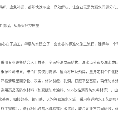
翻新、应急补漏，都能快速响应、高效解决，让企业无需为漏水问题分心
施工流程，从源头把控质量
核心在于施工，华展防水建立了一套完善的标准化施工流程，确保每一个
测：采用专业设备结合人工排查，全面检测屋面结构、漏水点分布及漏水成
制：根据检测结果，结合厂房使用需求、屋面材质及预算，量身定制个性化
理：严格清理屋面杂物、灰尘，修补裂缝、孔洞，打磨平整基层，确保防水涂
工：选用高品质防水材料（如聚脲防水涂料、SBS改性沥青防水卷材等），
水处理，如接缝处、螺钉处、天沟等易漏水区域，采用多道防水工艺层层
收：施工完成后，进行24小时蓄水试验或闭水试验，联合企业方共同验收，