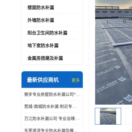
楼面防水补漏
外墙防水补漏
阳台卫生间防水补漏
地下室防水补漏
金属房搭建及补漏
最新供应商机
更多
寮步专业房屋防水补漏公司*华展防水，值得信赖的选择
莞城-南城防水补漏 附近专修房屋漏水 免费上门看现场 修不好不收费
万江防水补漏公司 专业治理各项建筑物渗漏水 精准选材 快速止水
东莞道滘专业防水补漏华展防水更专业，及时高效，五年质保