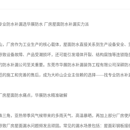
专业防水补漏选华展防水 厂房屋面防水补漏实力派
山，厂房作为工业生产的核心载体，屋面防水直接关系到生产设备安全、
导致设备故障、产品受潮损坏，还可能引发墙体开裂、结构腐蚀等连锁隐
的防水补漏公司至关重要。东莞市华展防水补漏装饰工程有限公司深耕防
范的施工和完善的售后，成为大岭山企业主信赖的选择——找专业防水补
厂房屋面防水痛点，华展防水精准破解
珠三角，亚热带季风气候带来的多雨天气、高温暴晒，再加上部分厂房使
导致厂房屋面漏水问题频发且顽固。常见的漏水场景包括：屋面彩钢板接