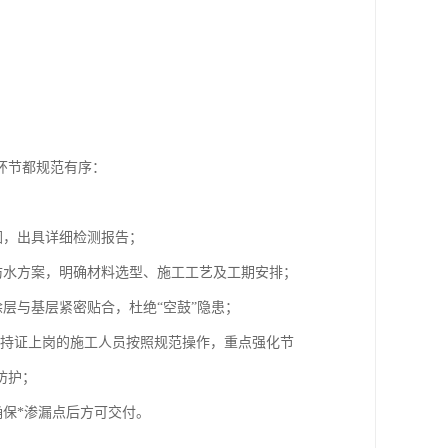
。
环节都规范有序：
因，出具详细检测报告；
防水方案，明确材料选型、施工工艺及工期安排；
层与基层紧密贴合，杜绝“空鼓”隐患；
由持证上岗的施工人员按照规范操作，重点强化节
防护；
确保*渗漏点后方可交付。