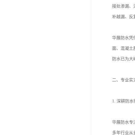
接处渗漏、
补越漏、反
华展防水凭
面、混凝土
防水已为大
二、专业实
1. 深耕防
华展防水专
多年行业从