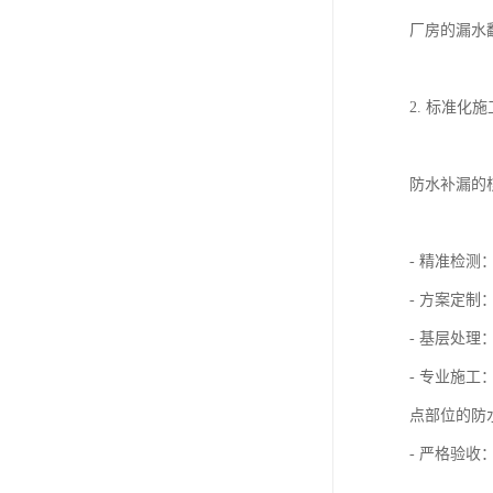
厂房的漏水
2. 标准化
防水补漏的
- 精准检
- 方案定
- 基层处
- 专业施
点部位的防
- 严格验