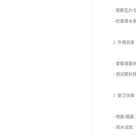
- 观察瓦
- 检查排
2. 外墙自查
- 查看墙
- 测试密
3. 厨卫自查
- 地面/
- 闭水试验