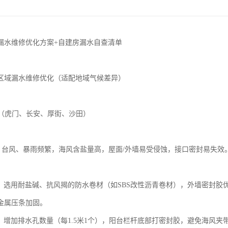
漏水维修优化方案+自建房漏水自查清单
区域漏水维修优化（适配地域气候差异）
区（虎门、长安、厚街、沙田）
题：台风、暴雨频繁，海风含盐量高，屋面/外墙易受侵蚀，接口密封易失效
：
外墙：选用耐盐碱、抗风揭的防水卷材（如SBS改性沥青卷材），外墙密封
金属压条加固。
阳台：增加排水孔数量（每1.5米1个），阳台栏杆底部打密封胶，避免海风夹