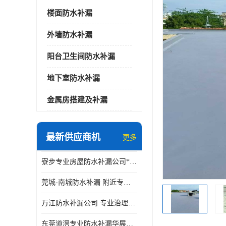
楼面防水补漏
外墙防水补漏
阳台卫生间防水补漏
地下室防水补漏
金属房搭建及补漏
最新供应商机
更多
寮步专业房屋防水补漏公司*华展防水，值得信赖的选择
莞城-南城防水补漏 附近专修房屋漏水 免费上门看现场 修不好不收费
万江防水补漏公司 专业治理各项建筑物渗漏水 精准选材 快速止水
东莞道滘专业防水补漏华展防水更专业，及时高效，五年质保