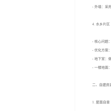
- 外墙：采
4. 水乡
- 核心问
- 优化方案
- 地下室
- 一楼地
二、自建房
1. 屋面自查