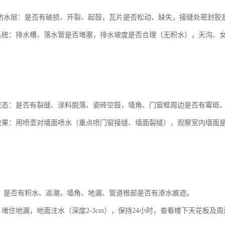
片/防水层：是否有破损、开裂、起鼓，瓦片是否松动、缺失，接缝处密封胶
水系统：排水槽、落水管是否堵塞，排水坡度是否合理（无积水），天沟、
面状态：是否有裂缝、涂料脱落、瓷砖空鼓，墙角、门窗框周边是否有霉斑
封效果：用喷壶对墙面喷水（重点喷门窗接缝、墙面裂缝），观察室内墙面
墙面：是否有积水、返潮，墙角、地漏、管道根部是否有渗水痕迹。
：堵住地漏，地面注水（深度2-3cm），保持24小时，查看楼下天花板及