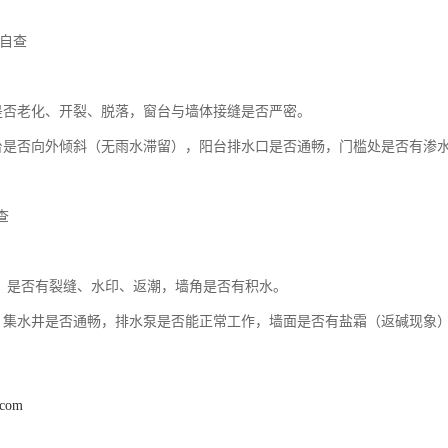
台自查
：是否老化、开裂、脱落，窗台与墙体接缝是否严密。
窗台是否向外倾斜（无雨水滞留），阳台排水口是否通畅，门槛处是否有渗
查
地面：是否有裂缝、水印、返潮，墙角是否有积水。
统：集水井是否通畅，排水泵是否能正常工作，墙面是否有盐霜（返碱现象
.com