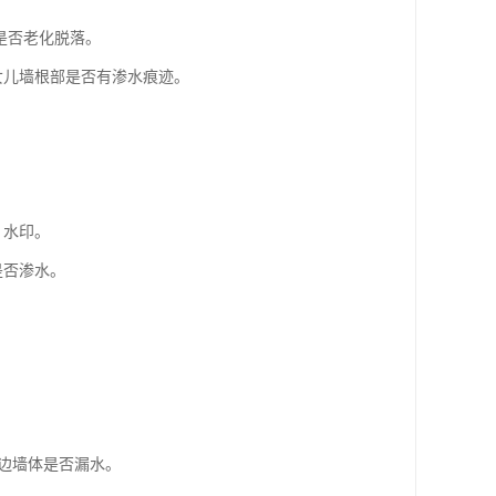
是否老化脱落。
女儿墙根部是否有渗水痕迹。
、水印。
是否渗水。
周边墙体是否漏水。