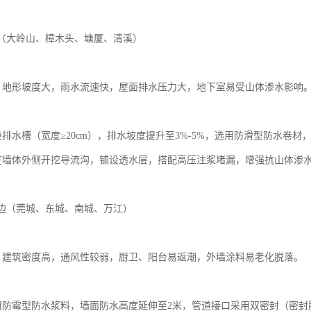
片区（大岭山、樟木头、塘厦、清溪）
题：地形坡度大，雨水流速快，屋面排水压力大，地下室易受山体渗水影响
：
设排水槽（宽度≥20cm），排水坡度提升至3%-5%，选用防滑型防水卷
：在墙体外侧开挖导流沟，铺设透水层，搭配高压注浆堵漏，增强抗山体渗
及周边（莞城、东城、南城、万江）
题：建筑密度高，通风性较弱，厨卫、阳台易返潮，外墙涂料易老化脱落。
：
选用防霉型防水浆料，墙面防水高度延伸至2米，管道接口采用双密封（密