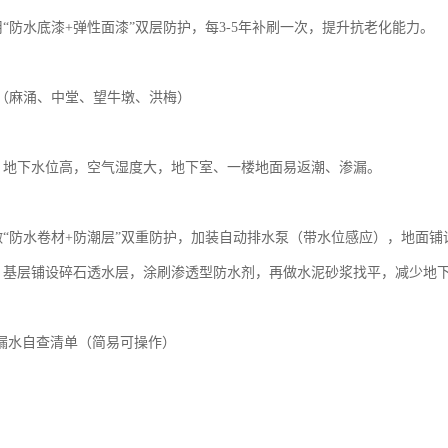
用“防水底漆+弹性面漆”双层防护，每3-5年补刷一次，提升抗老化能力。
片区（麻涌、中堂、望牛墩、洪梅）
题：地下水位高，空气湿度大，地下室、一楼地面易返潮、渗漏。
：
：做“防水卷材+防潮层”双重防护，加装自动排水泵（带水位感应），地面铺设
面：基层铺设碎石透水层，涂刷渗透型防水剂，再做水泥砂浆找平，减少地
漏水自查清单（简易可操作）