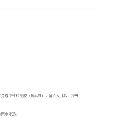
。
胶优先选中性硅酮胶（抗腐蚀），屋面女儿墙、排气
带雨水渗透。