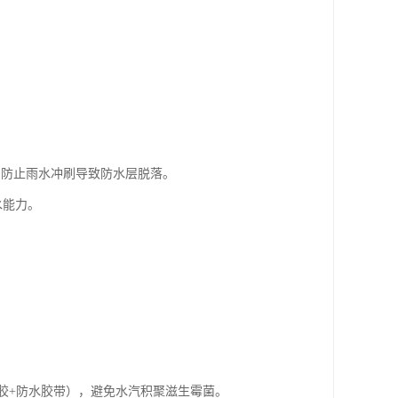
。
材，防止雨水冲刷导致防水层脱落。
水能力。
封胶+防水胶带），避免水汽积聚滋生霉菌。