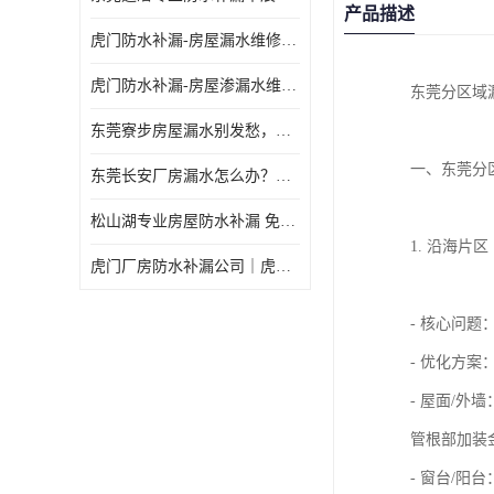
产品描述
虎门防水补漏-房屋漏水维修 免费上门提供方案 高效解决渗漏水问题
虎门防水补漏-房屋渗漏水维修 免费上门提供方案 验收合格再收费
东莞分区域
东莞寮步房屋漏水别发愁，华展防水为您解烦忧！
一、东莞分
东莞长安厂房漏水怎么办？华展防水24小时解决渗漏难题
松山湖专业房屋防水补漏 免费上门看现场，快速提供可靠方案
1. 沿海片
虎门厂房防水补漏公司｜虎门专修厂房渗漏水｜虎门楼面漏水补漏
- 核心问
- 优化方案
- 屋面/
管根部加装
- 窗台/