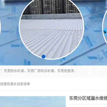
东莞市华展防水补漏装饰工程有限公司主要服务有：东莞防水补漏，东莞厂房防水补漏，东莞房屋渗漏水维修，楼面漏水维修，裂缝补漏，伸缩缝补漏，卫生间防水改造，厕所漏水补漏，外墙窗台补漏，电梯井堵漏，地下车库防水引水工程等
+自建房漏水自查清单
东莞分区域漏水维修