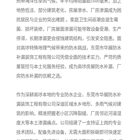
热带海洋性季风气候，年平均降雨量超1600毫米，加之
地势低洼、部分建筑老化，房屋渗水、厂房渗漏成为困
扰居民与企业的突出难题 。家庭卫生间返潮会滋生霉
菌、损坏装修，厂房屋面渗漏可能导致设备受潮、生产
停滞，长期渗漏更会侵蚀建筑结构，引发安全隐患。面
对高埗特殊地理气候带来的防水挑战，东莞市华展防水
补漏装饰工程有限公司凭借全面的技术实力、严苛的质
量管控与本土化服务经验，成为高埗房屋防水补漏、厂
房防水补漏的信赖之选。
作为深耕高埗本地的专业防水企业，东莞市华展防水补
漏装饰工程有限公司深谙区域水乡地形、多雨气候对建
筑的影响，精准把握老小区沉降裂缝、厂房邻近河道湿
度大等本土渗漏痛点。公司组建了一支持证上岗的专业
技术团队，配备先进设备，无需大面积拆砸即可快速定