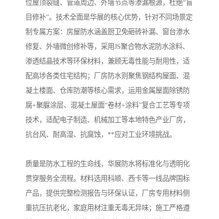
位屋顶裂缝、管道周边、外墙节点等渗漏根源，杜绝“盲
目修补”。技术全面是华展的核心优势，针对不同场景定
制专属方案：房屋防水涵盖厨卫免砸砖补漏、窗台渗水
修复、外墙微创修补等，采用JS聚合物水泥防水涂料、
渗透结晶技术等环保材料，兼顾无毒性能与耐用性，适
配高埗各类住宅结构；厂房防水则聚焦钢结构屋面、混
凝土楼面、仓库防潮等核心需求，运用金属屋面除锈防
腐+聚脲涂层、混凝土屋面“卷材+涂料”复合工艺等专项
技术，适配电子制造、机械加工等本地特色产业厂房，
抗台风、耐高湿、抗腐蚀，**应对工业环境挑战。
质量是防水工程的生命线，华展防水将标准化与透明化
贯穿服务全流程。材料选用科顺、西卡等一线品牌国标
产品，提供完整检测报告与环保认证，厂房专用材料侧
重抗压抗老化，家庭用材注重无毒无异味；施工严格遵