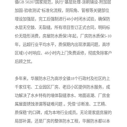
循GB 50207国家规范，执行“基层处理-涂刷铺设-附加层
加固-验收测试”标准化流程，阴阳角、管根等关键部位
增设加强层，完工后强制进行48小时闭水试验，确保防
水层无空鼓、无裂缝。所有项目签订正式合同，明码标
价无隐形消费，房屋防水质保5年起，厂房防水质保5-10
年，远超行业平均水平，质保期内出现渗漏问题，高埗
区域1小时响应、48小时内上门免费返修，彻底免除客户
后顾之忧。
多年来，华展防水已为高埗全镇18个行政村及社区的上
千家住宅、工业园区厂房、老旧小区提供防水服务，成
功解决了水乡特有的墙体裂缝渗水、地面返潮、厂房金
属屋面锈蚀渗漏等疑难问题 。凭借“诊断准、工艺精、
质保稳”的口碑，成为本地行业成员。无论是家庭房屋的
局部补漏，还是厂房的整体防水工程，华展防水都以本