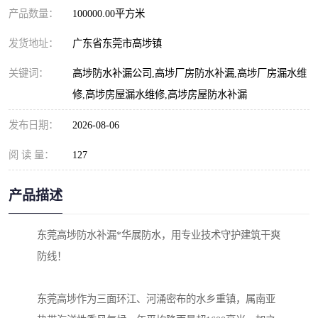
产品数量：
100000.00平方米
发货地址：
广东省东莞市高埗镇
关键词：
高埗防水补漏公司,高埗厂房防水补漏,高埗厂房漏水维
修,高埗房屋漏水维修,高埗房屋防水补漏
发布日期：
2026-08-06
阅 读 量：
127
产品描述
东莞高埗防水补漏*华展防水，用专业技术守护建筑干爽
防线！
东莞高埗作为三面环江、河涌密布的水乡重镇，属南亚