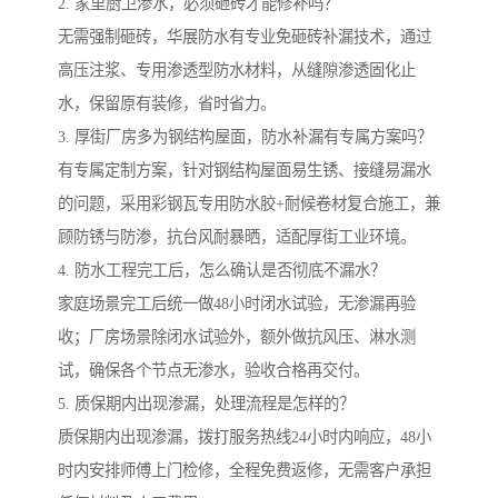
2. 家里厨卫渗水，必须砸砖才能修补吗？
无需强制砸砖，华展防水有专业免砸砖补漏技术，通过
高压注浆、专用渗透型防水材料，从缝隙渗透固化止
水，保留原有装修，省时省力。
3. 厚街厂房多为钢结构屋面，防水补漏有专属方案吗？
有专属定制方案，针对钢结构屋面易生锈、接缝易漏水
的问题，采用彩钢瓦专用防水胶+耐候卷材复合施工，兼
顾防锈与防渗，抗台风耐暴晒，适配厚街工业环境。
4. 防水工程完工后，怎么确认是否彻底不漏水？
家庭场景完工后统一做48小时闭水试验，无渗漏再验
收；厂房场景除闭水试验外，额外做抗风压、淋水测
试，确保各个节点无渗水，验收合格再交付。
5. 质保期内出现渗漏，处理流程是怎样的？
质保期内出现渗漏，拨打服务热线24小时内响应，48小
时内安排师傅上门检修，全程免费返修，无需客户承担