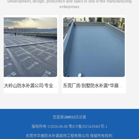
Development, design, production and sales in one of the manufacturing
enterprises
补漏公司/专业厂房屋面防水补漏
东莞厂房/别墅防水补漏*华展防水，技术全面、专业靠谱
您是第
208932
位访客
版权所有 ©2026-08-08
粤ICP备2025429481号-1
东莞市华展防水补漏装饰工程有限公司
保留所有权利.