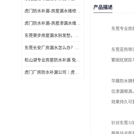
产品描述
虎门防水补漏-房屋漏水维修 免费上门提供方案 高效解决渗漏水问题
虎门防水补漏-房屋渗漏水维修 免费上门提供方案 验收合格再收费
东莞专业房
东莞寮步房屋漏水别发愁，华展防水为您解烦忧！
东莞长安厂房漏水怎么办？华展防水24小时解决渗漏难题
东莞亚热带
松山湖专业房屋防水补漏 免费上门看现场，快速提供可靠方案
繁困扰居民
虎门厂房防水补漏公司｜虎门专修厂房渗漏水｜虎门楼面漏水补漏
华展防水拥
位渗漏根源
效果持久可
针对东莞3
服务站点布