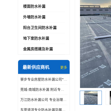
楼面防水补漏
外墙防水补漏
阳台卫生间防水补漏
地下室防水补漏
金属房搭建及补漏
最新供应商机
更多
寮步专业房屋防水补漏公司*华展防水，值得信赖的选择
莞城-南城防水补漏 附近专修房屋漏水 免费上门看现场 修不好不收费
万江防水补漏公司 专业治理各项建筑物渗漏水 精准选材 快速止水
东莞道滘专业防水补漏华展防水更专业，及时高效，五年质保