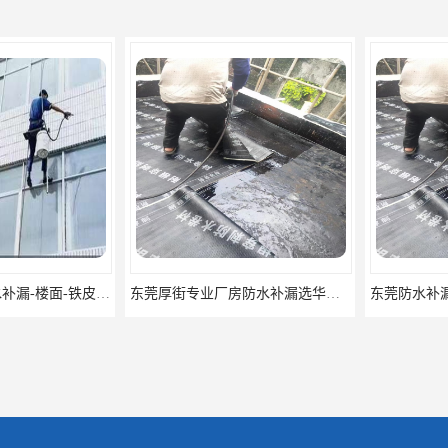
东莞厚街厂房防水补漏-楼面-铁皮房-卫生间-外墙漏水维修
东莞厚街专业厂房防水补漏选华展防水，质量好不复漏，省钱省力更省心