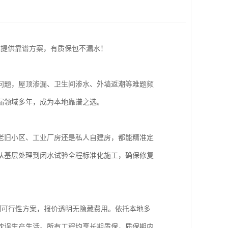
求提供靠谱方案，有质保包不漏水！
等问题，屋顶渗漏、卫生间渗水、外墙返潮等难题频
漏领域多年，成为本地靠谱之选。
老旧小区、工业厂房还是私人自建房，都能精准定
从基层处理到闭水试验全程标准化施工，确保修复
制可行性方案，报价透明无隐藏费用。依托本地多
耽误生产生活。所有工程均享长期质保，质保期内