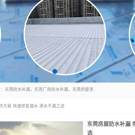
东莞市华展防水补漏装饰工程有限公司主要服务有：东莞防水补漏，东莞厂房防水补漏，东莞房屋渗漏水维修，楼面漏水维修，裂缝补漏，伸缩缝补漏，卫生间防水改造，厕所漏水补漏，外墙窗台补漏，电梯井堵漏，地下车库防水引水工程等
供方案 快速修复漏水 滴水不漏之选
东莞房屋防水补漏 
选