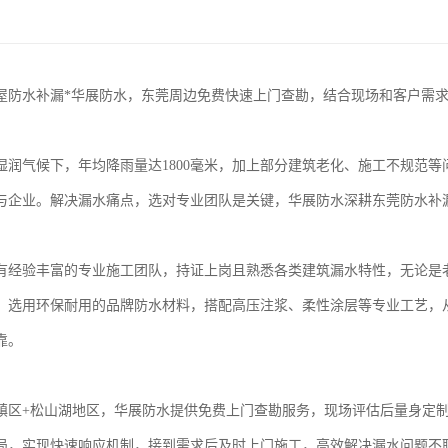
屋防水补漏*华展防水，东莞周边免费快速上门查勘，结合现场和客户需
湿润气候下，年均降雨量达1800毫米，加上部分建筑老化、施工不规范
与企业。解决漏水痛点，选对专业团队是关键，华展防水深耕东莞防水补
有经验丰富的专业施工团队，持证上岗且熟悉各类建筑漏水特性，无论是
。选用环保耐用的品牌防水材料，搭配高压注浆、柔性涂层等专业工艺，
靠。
2镇区+松山湖地区，华展防水提供免费上门查勘服务，现场评估后量身定
局，实现快速响应机制，接到需求后及时上门施工，高效解决漏水问题不