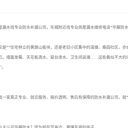
屋漏水找专业防水补漏公司，东城附近找专业房屋漏水维修电话*华展防
论是**住宅林立的黄旗山板块，还是老旧小区集中的温塘、桑园社区，亦
已。墙面发霉、天花板滴水、窗台渗水、卫生间返潮……这些看似不大的
”。
找一家真正专业、就近服务、报价透明、售后有保障的防水补漏公司，就
业主认可华展防水？因为就在您身边，更懂东城的房子