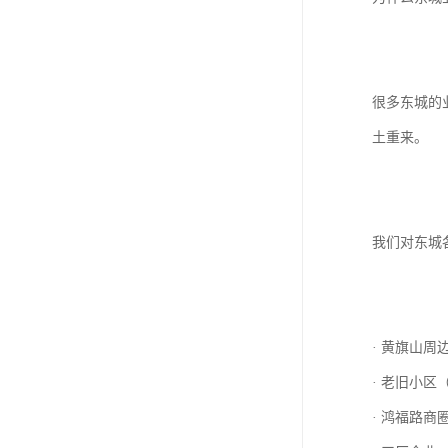
很多东城的
土重来。
我们对东城
· 黄旗山
· 老旧小
· 鸿福路