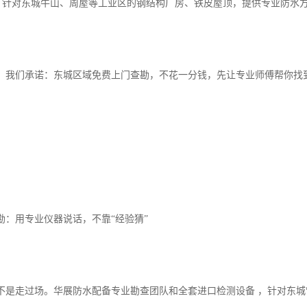
业：针对东城牛山、周屋等工业区的钢结构厂房、铁皮屋顶，提供专业防水
，我们承诺：东城区域免费上门查勘，不花一分钱，先让专业师傅帮你找到“
勘：用专业仪器说话，不靠“经验猜”
不是走过场。华展防水配备专业勘查团队和全套进口检测设备 ，针对东