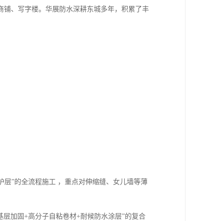
商铺、写字楼。华展防水深耕东城多年，积累了丰
护层”的全流程施工 ，重点对伸缩缝、女儿墙等薄
基层加固+高分子自粘卷材+耐候防水涂层”的复合