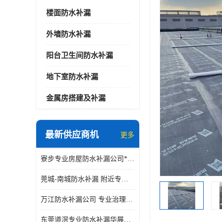
楼面防水补漏
外墙防水补漏
阳台卫生间防水补漏
地下室防水补漏
金属房搭建及补漏
最新供应商机
更多
寮步专业房屋防水补漏公司*华展防水，值得信赖的选择
莞城-南城防水补漏 附近专修房屋漏水 免费上门看现场 修不好不收费
万江防水补漏公司 专业治理各项建筑物渗漏水 精准选材 快速止水
东莞道滘专业防水补漏华展防水更专业，及时高效，五年质保