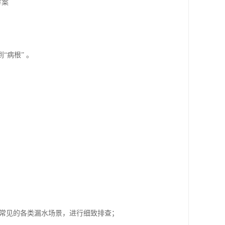
方案
病根” 。
城常见的各类漏水场景，进行细致排查；