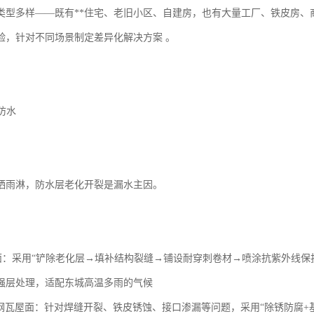
类型多样——既有**住宅、老旧小区、自建房，也有大量工厂、铁皮房、
验，针对不同场景制定差异化解决方案 。
面防水
晒雨淋，防水层老化开裂是漏水主因。
屋面：采用“铲除老化层→填补结构裂缝→铺设耐穿刺卷材→喷涂抗紫外线保
强层处理，适配东城高温多雨的气候
/彩钢瓦屋面：针对焊缝开裂、铁皮锈蚀、接口渗漏等问题，采用“除锈防腐+