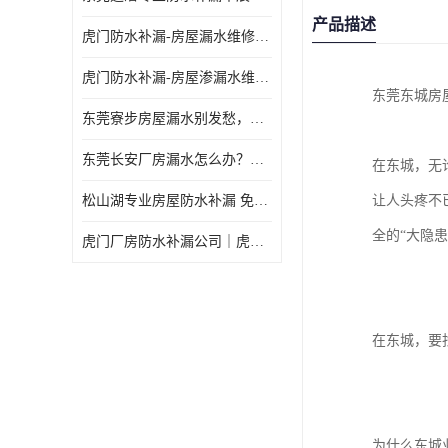
产品描述
虎门防水补漏-房屋漏水维修 免费上门提供方案 高效解决渗漏水问题
虎门防水补漏-房屋渗漏水维修 免费上门提供方案 验收合格再收费
东莞东城房
东莞寮步房屋漏水别发愁，华展防水为您解烦忧！
东莞长安厂房漏水怎么办？华展防水24小时解决渗漏难题
在东城，无
松山湖专业房屋防水补漏 免费上门看现场，快速提供可靠方案
让人头疼不
全的“大隐患
虎门厂房防水补漏公司｜虎门专修厂房渗漏水｜虎门楼面漏水补漏
在东城，要
为什么东城