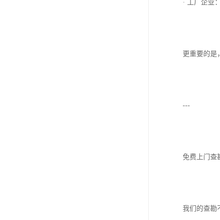
· 工厂企
更重要的是
---
免费上门查
我们的查勘