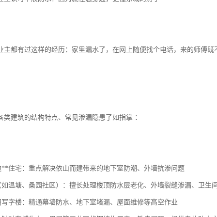
业主都有过这样的经历：家里漏水了，在网上随便找个电话，来的师傅既
各类建筑的结构特点、常见渗漏隐患了如指掌 ：
周边**住宅：重点解决依山而建带来的地下室防潮、外墙抗渗问题
区（如温塘、桑园社区）：擅长处理楼顶防水层老化、外墙裂缝渗漏、卫生
商圈写字楼：精通幕墙防水、地下室堵漏、屋面维修等高空作业