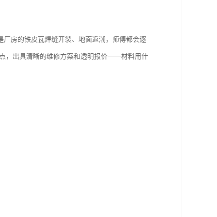
是厂房的铁皮瓦焊缝开裂、地面返潮，师傅都会逐
特点，出具清晰的维修方案和透明报价——材料用什