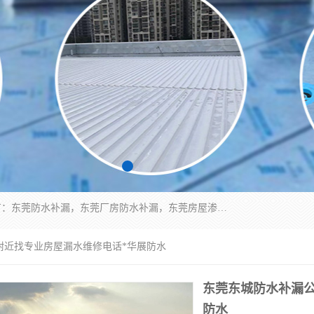
东莞市华展防水补漏装饰工程有限公司主要服务有：东莞防水补漏，东莞厂房防水补漏，东莞房屋渗漏水维修，楼面漏水维修，裂缝补漏，伸缩缝补漏，卫生间防水改造，厕所漏水补漏，外墙窗台补漏，电梯井堵漏，地下车库防水引水工程等
附近找专业房屋漏水维修电话*华展防水
东莞东城防水补漏
防水