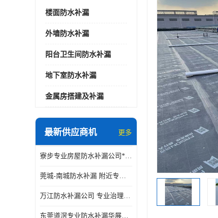
楼面防水补漏
外墙防水补漏
阳台卫生间防水补漏
地下室防水补漏
金属房搭建及补漏
最新供应商机
更多
寮步专业房屋防水补漏公司*华展防水，值得信赖的选择
莞城-南城防水补漏 附近专修房屋漏水 免费上门看现场 修不好不收费
万江防水补漏公司 专业治理各项建筑物渗漏水 精准选材 快速止水
东莞道滘专业防水补漏华展防水更专业，及时高效，五年质保