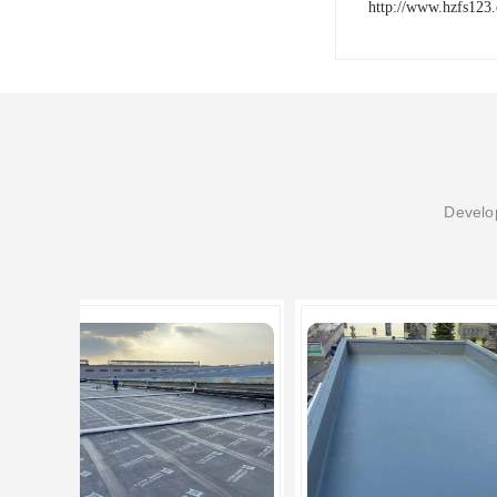
http://www.hzfs123
Develop