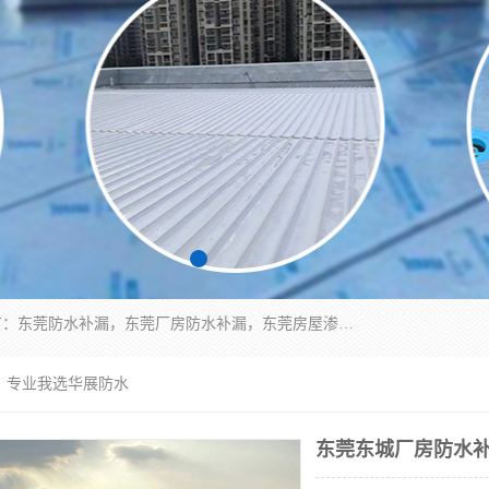
东莞市华展防水补漏装饰工程有限公司主要服务有：东莞防水补漏，东莞厂房防水补漏，东莞房屋渗漏水维修，楼面漏水维修，裂缝补漏，伸缩缝补漏，卫生间防水改造，厕所漏水补漏，外墙窗台补漏，电梯井堵漏，地下车库防水引水工程等
，专业我选华展防水
东莞东城厂房防水