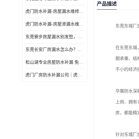
产品描述
虎门防水补漏-房屋漏水维修 免费上门提供方案 高效解决渗漏水问题
虎门防水补漏-房屋渗漏水维修 免费上门提供方案 验收合格再收费
东莞东城厂
东莞寮步房屋漏水别发愁，华展防水为您解烦忧！
在东莞东城
东莞长安厂房漏水怎么办？华展防水24小时解决渗漏难题
期承重、结
松山湖专业房屋防水补漏 免费上门看现场，快速提供可靠方案
不小的经济
虎门厂房防水补漏公司｜虎门专修厂房渗漏水｜虎门楼面漏水补漏
华展防水深
上岗、拥有
房，都能精
针对东城厂