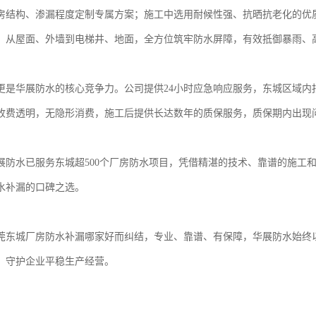
房结构、渗漏程度定制专属方案；施工中选用耐候性强、抗晒抗老化的优
，从屋面、外墙到电梯井、地面，全方位筑牢防水屏障，有效抵御暴雨、
更是华展防水的核心竞争力。公司提供24小时应急响应服务，东城区域内
收费透明，无隐形消费，施工后提供长达数年的质保服务，质保期内出现
展防水已服务东城超500个厂房防水项目，凭借精湛的技术、靠谱的施工
水补漏的口碑之选。
莞东城厂房防水补漏哪家好而纠结，专业、靠谱、有保障，华展防水始终
，守护企业平稳生产经营。