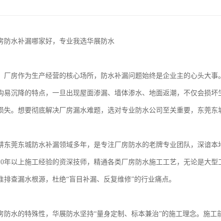
房防水补漏哪家好，专业我选华展防水
，厂房作为生产经营的核心场所，防水补漏问题始终是企业主的心头大事
构易沉降的特点，一旦出现屋面渗漏、墙体渗水、地面返潮，不仅会损坏
损失。想要彻底解决厂房漏水难题，选对专业防水公司至关重要，东莞东
耕东莞东城防水补漏领域多年，是专注厂房防水的老牌专业团队，深谙本
10年以上施工经验的资深技师，精通各类厂房防水施工工艺，无论是大型
准排查漏水根源，杜绝“盲目补漏、反复维修”的行业痛点。
房防水的特殊性，华展防水坚持“量身定制、标本兼治”的施工理念。施工