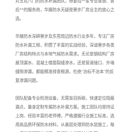
对五花八门的防水补漏团队，想要找一家专业靠谱、售
后**的服务商，华展防水无疑是寮步厂房业主的放心之
选。
华展防水深耕寮步及东莞周边防水行业多年，专注厂房
防水补漏工程，积攒了丰富的实战经验，深谙寮步各类
厂房结构特点与本地气候防水需求。无论是钢结构厂房
屋顶漏水、混凝土楼面裂缝渗水，还是管道接口、外墙
缝隙渗漏，都能精准排查根源，杜绝“治标不治本”的反
复渗漏问题。
团队配备专业检测设备，无需盲目拆砸，快速定位隐蔽
漏点，量身定制专属防水补漏方案。施工团队均是持证
上岗、经验丰富的老师傅，严格遵循行业施工标准，选
用高品质环保防水材料，从基层处理到防水层施工，每