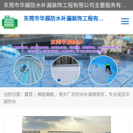
东莞市华展防水补漏装饰工程有限公司主要服务有：东莞防水补漏，东莞厂房防水补漏，东莞房屋渗漏水维修，楼面漏水维修，裂缝补漏，伸缩缝补漏，卫生间防水改造，厕所漏水补漏，外墙窗台补漏，电梯井堵漏，地下车库防水引水工程等
东莞市华展防水补漏装饰工程有限公司
楼面防水补漏
外墙防水补漏
阳台卫生间防水补漏
地下室防水补漏
金属房搭建及补漏
当前位置：
首页
>
供应商机
> 寮步厂房防水补漏哪家好，专业我选华
展防水