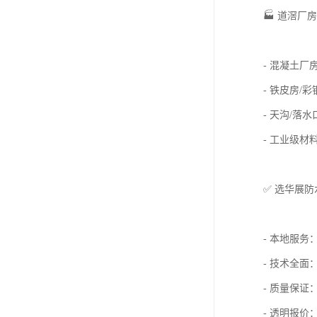
🏭 道滘厂
- 混凝土
- 铁皮房/
- 天沟/落
- 工业级
✅ 选华展
- 本地服
- 技术全
- 质量保证
- 透明报