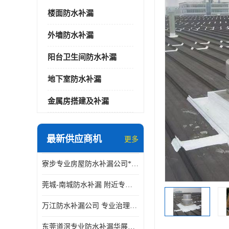
楼面防水补漏
外墙防水补漏
阳台卫生间防水补漏
地下室防水补漏
金属房搭建及补漏
最新供应商机
更多
寮步专业房屋防水补漏公司*华展防水，值得信赖的选择
莞城-南城防水补漏 附近专修房屋漏水 免费上门看现场 修不好不收费
万江防水补漏公司 专业治理各项建筑物渗漏水 精准选材 快速止水
东莞道滘专业防水补漏华展防水更专业，及时高效，五年质保