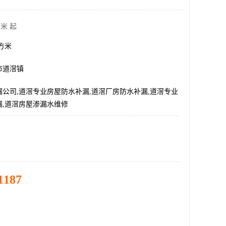
米 起
平方米
市道滘镇
公司,道滘专业房屋防水补漏,道滘厂房防水补漏,道滘专业
漏,道滘房屋渗漏水维修
1187