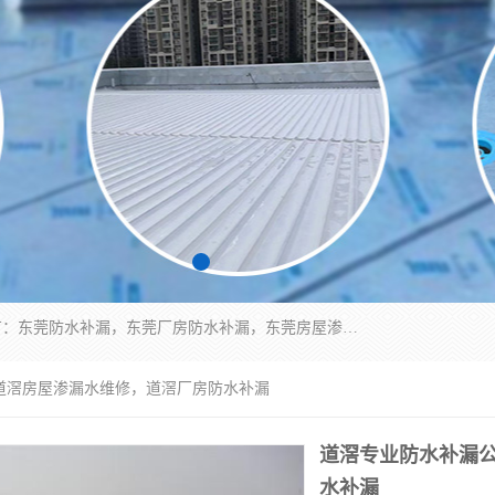
东莞市华展防水补漏装饰工程有限公司主要服务有：东莞防水补漏，东莞厂房防水补漏，东莞房屋渗漏水维修，楼面漏水维修，裂缝补漏，伸缩缝补漏，卫生间防水改造，厕所漏水补漏，外墙窗台补漏，电梯井堵漏，地下车库防水引水工程等
道滘房屋渗漏水维修，道滘厂房防水补漏
道滘专业防水补漏
水补漏