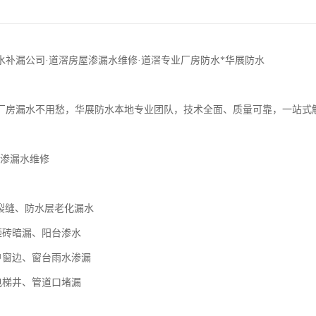
水补漏公司·道滘房屋渗漏水维修·道滘专业厂房防水*华展防水
厂房漏水不用愁，华展防水本地专业团队，技术全面、质量可靠，一站式
屋渗漏水维修
面裂缝、防水层老化漏水
免砸砖暗漏、阳台渗水
窗户窗边、窗台雨水渗漏
、电梯井、管道口堵漏