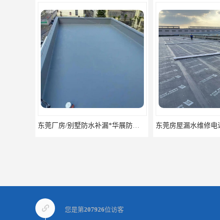
东莞房屋漏水维修电话,寮步专业房屋防水补漏，专业厂房渗漏水维修
您是第
207926
位访客