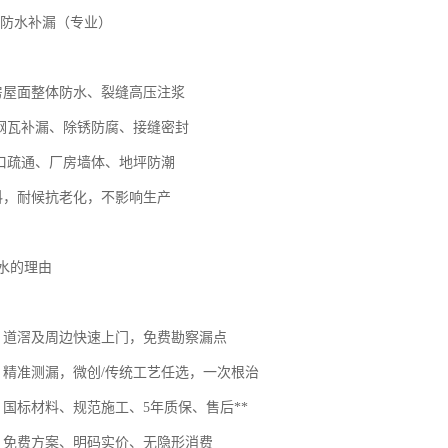
房防水补漏（专业）
厂房屋面整体防水、裂缝高压注浆
彩钢瓦补漏、除锈防腐、接缝密封
水口疏通、厂房墙体、地坪防潮
材料，耐候抗老化，不影响生产
防水的理由
务：道滘及周边快速上门，免费勘察漏点
面：精准测漏，微创/传统工艺任选，一次根治
：国标材料、规范施工、5年质保、售后**
价：免费方案、明码实价、无隐形消费