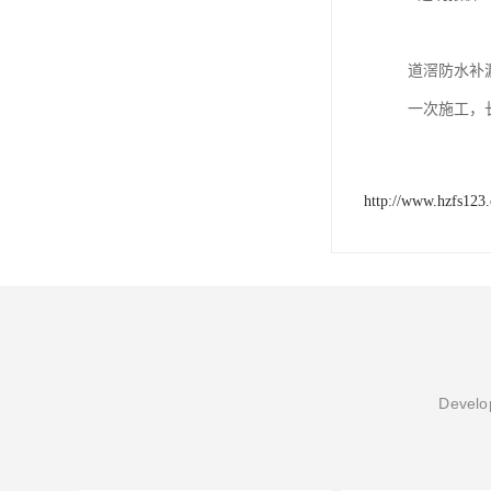
道滘防水补
一次施工，
http://www.hzfs123
Develop