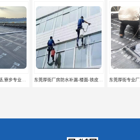
东莞厚街厂房防水补漏-楼面-铁皮房-卫生间-外墙漏水维修
东莞厚街专业厂房防水补漏选华展防水，质量好不复漏，省钱省力更省心