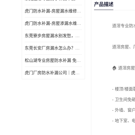
产品描述
虎门防水补漏-房屋漏水维修 免费上门提供方案 高效解决渗漏水问题
虎门防水补漏-房屋渗漏水维修 免费上门提供方案 验收合格再收费
道滘专业防
东莞寮步房屋漏水别发愁，华展防水为您解烦忧！
道滘房屋、
东莞长安厂房漏水怎么办？华展防水24小时解决渗漏难题
松山湖专业房屋防水补漏 免费上门看现场，快速提供可靠方案
🏠 道滘房
虎门厂房防水补漏公司｜虎门专修厂房渗漏水｜虎门楼面漏水补漏
- 楼顶/楼
- 卫生间
- 外墙、
- 地下室