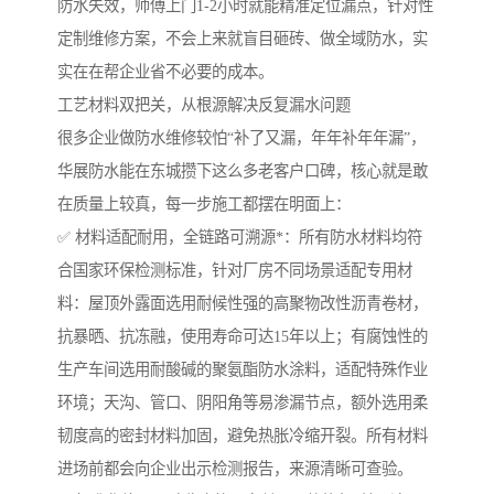
防水失效，师傅上门1-2小时就能精准定位漏点，针对性
定制维修方案，不会上来就盲目砸砖、做全域防水，实
实在在帮企业省不必要的成本。
工艺材料双把关，从根源解决反复漏水问题
很多企业做防水维修较怕“补了又漏，年年补年年漏”，
华展防水能在东城攒下这么多老客户口碑，核心就是敢
在质量上较真，每一步施工都摆在明面上：
✅ 材料适配耐用，全链路可溯源*：所有防水材料均符
合国家环保检测标准，针对厂房不同场景适配专用材
料：屋顶外露面选用耐候性强的高聚物改性沥青卷材，
抗暴晒、抗冻融，使用寿命可达15年以上；有腐蚀性的
生产车间选用耐酸碱的聚氨酯防水涂料，适配特殊作业
环境；天沟、管口、阴阳角等易渗漏节点，额外选用柔
韧度高的密封材料加固，避免热胀冷缩开裂。所有材料
进场前都会向企业出示检测报告，来源清晰可查验。