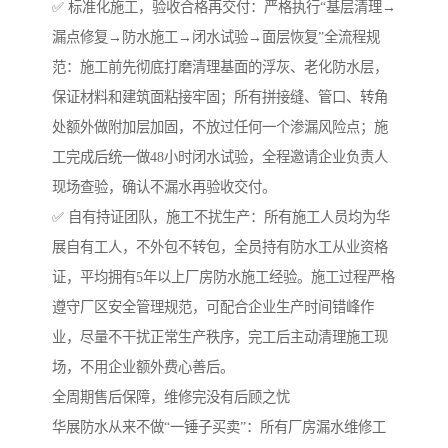
✅ 标准化施工，验收合格再交付：严格执行“基层清理→
漏点修复→防水施工→闭水试验→面层恢复”全流程规
范：施工前先彻底打磨清理基面的浮灰、老化防水层，
保证材料和建筑面粘接牢固；所有拼接缝、管口、转角
处额外做附加层加固，不放过任何一个渗漏风险点；施
工完成后统一做48小时闭水试验，全程邀请企业负责人
现场查验，确认不漏水再验收交付。
✅ 自有持证团队，施工不扰生产：所有施工人员均为华
展自有工人，不外包不转包，全员持有防水工从业资格
证，平均拥有5年以上厂房防水施工经验。施工过程严格
遵守厂区安全管理规范，可配合企业生产时间错峰作
业，尽量不干扰正常生产秩序，完工后主动清理施工现
场，不用企业额外费心善后。
全周期售后保障，维修完没有后顾之忧
华展防水从来不做“一锤子买卖”：所有厂房漏水维修工