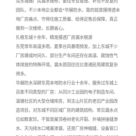
莞东城做厂房漏水维修，要找专业靠谱、补完不反复的
团队，不少本地企业都会*华展防水，靠的就是摸得透本
地厂房痛点、守得住施工质量、给得足售后保障，真正
做到一次维修，长期省心。
扎根东城十余年，精准摸透厂房漏水根源
东莞常年高温多雨，夏季台风暴雨频发，加上东城不少
厂房建成时间久、部分生产车间还存在高温、腐蚀性气
体排放的特殊环境，漏水原因往往比普通民用建筑复杂
得多。
华展防水深耕东莞本地防水行业十余年，服务过东城上
百家不同类型的厂房：从同沙工业园的电子制造车间、
温塘社区的大型仓储库房，到主山片区的老旧产业园改
造项目，对东城不同区域厂房的建筑结构、常见漏水点
位如数家珍。不管是屋顶卷材老化开裂、外墙拼接缝渗
水、天沟排水口堵塞渗漏，还是厂房伸缩缝、设备管口