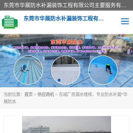
东莞市华展防水补漏装饰工程有限公司主要服务有：东莞防水补漏，东莞厂房防水补漏，东莞房屋渗漏水维修，楼面漏水维修，裂缝补漏，伸缩缝补漏，卫生间防水改造，厕所漏水补漏，外墙窗台补漏，电梯井堵漏，地下车库防水引水工程等
东莞市华展防水补漏装饰工程有限公司
楼面防水补漏
外墙防水补漏
阳台卫生间防水补漏
地下室防水补漏
金属房搭建及补漏
当前位置：
首页
>
供应商机
> 东城厂房漏水维修，专业防水补漏*华
展防水