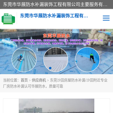
东莞市华展防水补漏装饰工程有限公司主要服务有：东莞防水补漏，东莞厂房防水补漏，东莞房屋渗漏水维修，楼面漏水维修，裂缝补漏，伸缩缝补漏，卫生间防水改造，厕所漏水补漏，外墙窗台补漏，电梯井堵漏，地下车库防水引水工程等
东莞市华展防水补漏装饰工程有限公司
楼面防水补漏
外墙防水补漏
阳台卫生间防水补漏
地下室防水补漏
金属房搭建及补漏
当前位置：
首页
>
供应商机
> 东莞沙田房屋防水补漏/沙田附近专业
厂房防水补漏认可华展防水，质量可靠