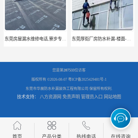
东莞厚街厂房防水补漏-楼面-铁皮房-卫生间-外墙漏水维修
您是第
207533
位访客
版权所有 ©2026-08-07
粤ICP备2025429481号-1
东莞市华展防水补漏装饰工程有限公司
保留所有权利.
技术支持：
八方资源网
免责声明
管理员入口
网站地图
东莞厚街专业厂房防水补漏选华展防水，质量好不复漏，省钱省力更省心
东莞防水补漏,厚街房屋漏水维修,厚街防水补漏,厚街厂房防水补漏
首页
产品分类
热线电话
在线咨询