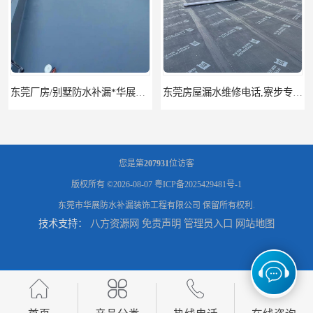
东莞厂房/别墅防水补漏*华展防水，技术全面、专业靠谱
东莞房屋漏水维修电话,寮步专业房屋防水补漏，专业厂房渗漏水维修
您是第
207931
位访客
版权所有 ©2026-08-07
粤ICP备2025429481号-1
东莞市华展防水补漏装饰工程有限公司
保留所有权利.
技术支持：
八方资源网
免责声明
管理员入口
网站地图
东莞厚街厂房防水补漏-楼面-铁皮房-卫生间-外墙漏水维修
东莞厚街专业厂房防水补漏选华展防水，质量好不复漏，省钱省力更省心