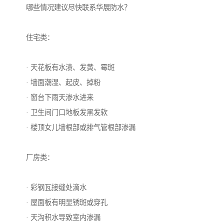
哪些情况建议尽快联系华展防水？
住宅类：
· 天花板有水渍、发黄、霉斑
· 墙面潮湿、起皮、掉粉
· 窗台下雨天渗水进来
· 卫生间门口地板发黑发软
· 楼顶女儿墙根部或排气管根部渗漏
厂房类：
· 彩钢瓦接缝处滴水
· 屋面板有明显锈斑或穿孔
· 天沟积水导致室内渗漏