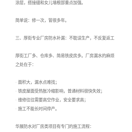
涂层，搭接缝和女儿墙根部重点加强。
简单说：修一次，管很多年。
三、厚街专业厂房防水补漏：不耽误生产，不反复返工
厚街工厂多、仓库多、简易铁皮房多。厂房漏水的麻烦
之处在于：
· 面积大，漏水点难找；
· 铁皮屋面受热胀冷缩影响，普通材料很快失效；
· 维修往往需要高空作业，安全要求高；
· 施工不能长时间停产。
华展防水对厂房类项目有专门的施工流程：