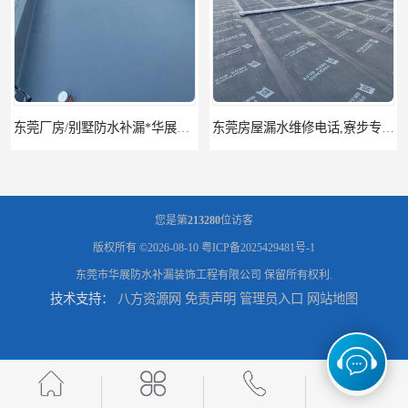
东莞厂房/别墅防水补漏*华展防水，技术全面、专业靠谱
东莞房屋漏水维修电话,寮步专业房屋防水补漏，专业厂房渗漏水维修
您是第
213280
位访客
版权所有 ©2026-08-10
粤ICP备2025429481号-1
东莞市华展防水补漏装饰工程有限公司
保留所有权利.
技术支持：
八方资源网
免责声明
管理员入口
网站地图
东莞厚街厂房防水补漏-楼面-铁皮房-卫生间-外墙漏水维修
东莞厚街专业厂房防水补漏选华展防水，质量好不复漏，省钱省力更省心