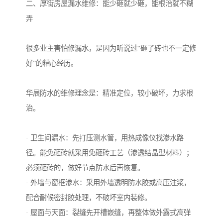
二、厚街房屋漏水维修：能少砸就少砸，能根治就不糊
弄
很多业主害怕修漏水，是因为听说过“砸了砖也不一定修
好”的糟心经历。
华展防水的维修理念是：精准定位，较小破坏，力求根
治。
· 卫生间漏水：先打压测水管，用热成像仪找渗水路
径。能免砸砖就采用免砸砖工艺（渗透结晶型材料）；
必须砸砖的，做好节点防水后再恢复。
· 外墙与窗框渗水：采用外墙透明防水胶或高压注浆，
配合耐候密封胶处理，不破坏室内装修。
· 屋面与天面：裂缝先开槽嵌缝，再整体做外露式高弹