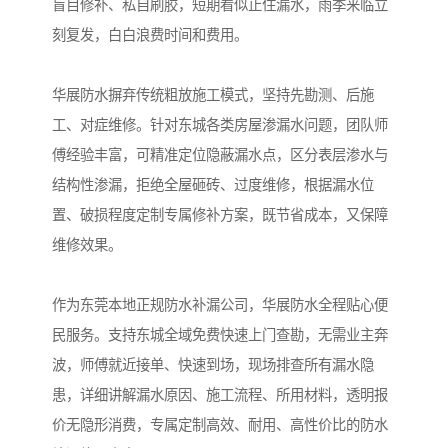
盲目修补、私自刷胶，短期看似止住漏水，雨季来临立
刻复发，白白浪费时间和费用。
华展防水摒弃传统粗放施工模式，坚持先勘测、后施
工、对症维修。针对东城各类房屋渗漏水问题，团队师
傅经验丰富，可精准定位隐蔽漏水点，区分表层渗水与
结构性渗漏，拒绝全屋砸砖、过度维修，根据漏水位
置、破损程度定制专属修补方案，既节省成本，又保障
维修效果。
作为东莞本地正规防水补漏公司，华展防水全程贴心便
民服务。支持东城全域免费快速上门查勘，无需业主奔
波，师傅就近接单、快速到场，现场排查所有漏水隐
患，详细讲解漏水原因、施工流程、所用材料，透明报
价无隐形消费，专属定制高效、耐用、高性价比的防水