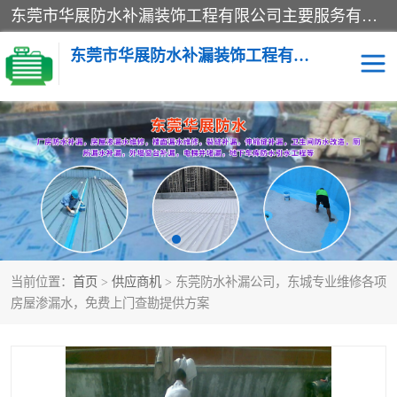
东莞市华展防水补漏装饰工程有限公司主要服务有：东莞防水补漏，东莞厂房防水补漏，东莞房屋渗漏水维修，楼面漏水维修，裂缝补漏，伸缩缝补漏，卫生间防水改造，厕所漏水补漏，外墙窗台补漏，电梯井堵漏，地下车库防水引水工程等
东莞市华展防水补漏装饰工程有限公司
楼面防水补漏
外墙防水补漏
阳台卫生间防水补漏
地下室防水补漏
金属房搭建及补漏
当前位置：
首页
>
供应商机
> 东莞防水补漏公司，东城专业维修各项
房屋渗漏水，免费上门查勘提供方案